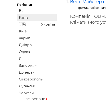
Вент-Майстер і
Будівел
Регіони:
Промислові вентил
Всі
Компанія ТОВ «
Канів
кліматичного уст
Україна
Київ
Харків
Дніпро
Одеса
Львів
Запоріжжя
Донецьк
Сімферополь
Луганськ
Черкаси
всі регіони