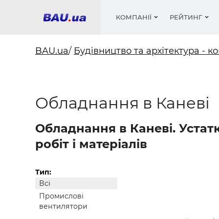
КОМПАНІЇ
РЕЙТИНГ
BAU.ua
/
Будівництво та архітектура - ко
Вікна
Будівел
Сантехн
Труби, 
Вистав
Обладнання в Каневі
Матеріа
Інстру
Електр
Сипучі м
Катало
пінобл
цемент .
Проект
Меблі
Оголо
Фарби, 
Покрів
Обладнання в Каневі. Устат
Медіа
Опален
Рейтинг
Вікна
робіт і матеріалів
Кондиц
Фарби, 
Оздобл
Будівел
Тип:
Всі
Вікна і
Промислові
Будівел
вентилятори