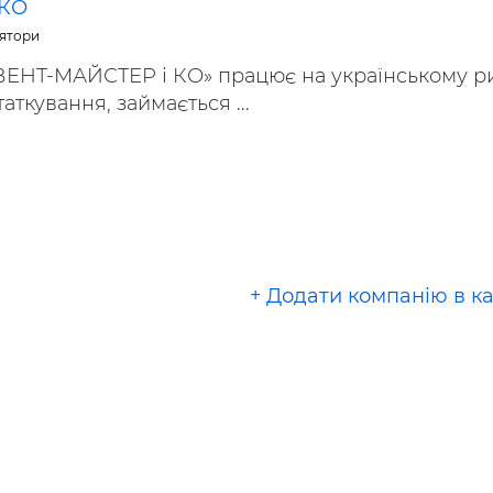
 КО
ьні і ремонтні послуги
Робота в будівництві
ятори
Резюме
ВЕНТ-МАЙСТЕР і КО» працює на українському р
аткування, займається ...
+ Додати компанію в к