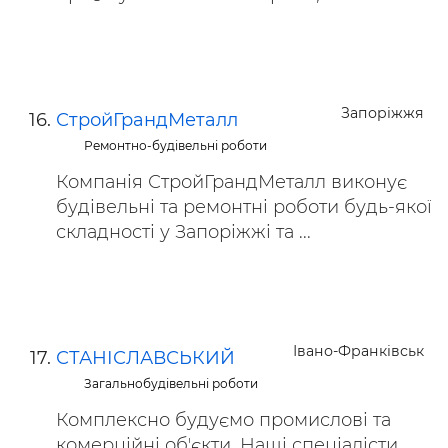
Запоріжжя
СтройГрандМеталл
Ремонтно-будівельні роботи
Компанія СтройГрандМеталл виконує
будівельні та ремонтні роботи будь-якої
складності у Запоріжжі та ...
Івано-Франківськ
СТАНІСЛАВСЬКИЙ
Загальнобудівельні роботи
Комплексно будуємо промислові та
комерційні обʼєкти. Наші спеціалісти