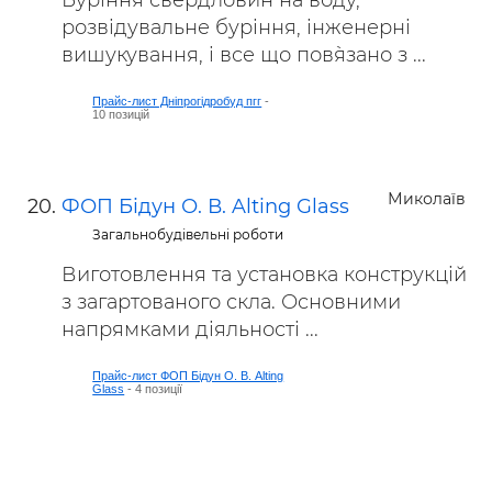
Буріння свердловин на воду,
розвідувальне буріння, інженерні
вишукування, і все що пов`язано з ...
Прайс-лист Дніпрогідробуд пгг
-
10 позицій
Миколаїв
ФОП Бідун О. В. Alting Glass
Загальнобудівельні роботи
Виготовлення та установка конструкцій
з загартованого скла. Основними
напрямками діяльності ...
Прайс-лист ФОП Бідун О. В. Alting
Glass
- 4 позиції