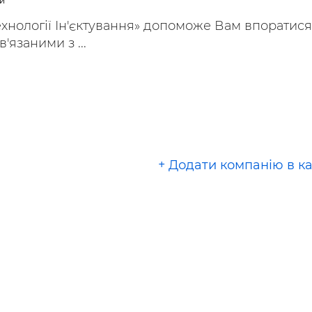
и
ьні і ремонтні послуги
Робота в будівництві
хнології Ін'єктування» допоможе Вам впоратися
Резюме
'язаними з ...
+ Додати компанію в к