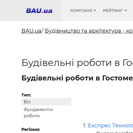
КОМПАНІЇ
РЕЙТИНГ
BAU.ua
/
Будівництво та архітектура - ко
Вікна
Будівел
Сантехн
Труби, 
Вистав
Будівельні роботи в Г
Матеріа
Інстру
Електр
Сипучі м
Катало
пінобл
цемент .
Проект
Меблі
Оголо
Фарби, 
Покрів
Будівельні роботи в Гостоме
Медіа
Опален
Рейтинг
Теплоіз
Кондиц
Фарби, 
Тип:
Всі
Оздобл
Будівел
Фундаментні
Вікна і
роботи
Будівел
Експрес Техноло
Регіони: