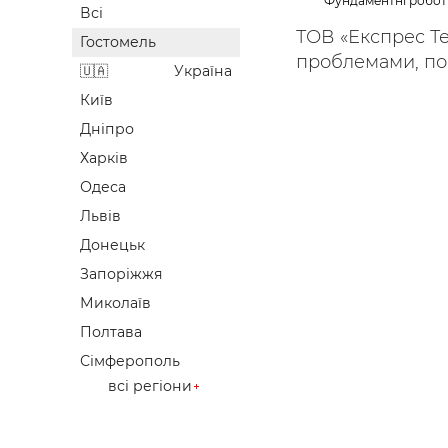
Фундаментні робот
Всі
Будівел
ТОВ «Експрес Те
Гостомель
проблемами, пов
Україна
Київ
Дніпро
Харків
Одеса
Львів
Донецьк
Запоріжжя
Миколаїв
Полтава
Сімферополь
всі регіони