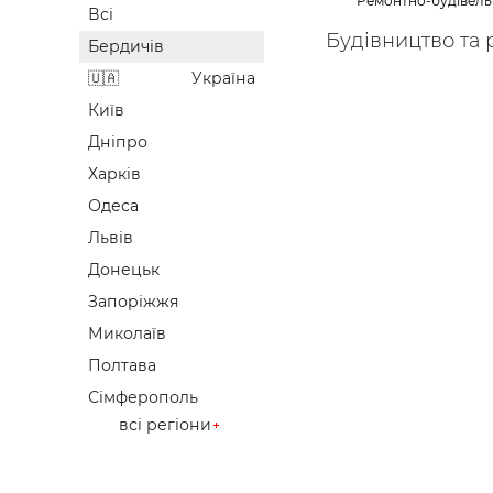
Ремонтно-будівель
Всі
Будівел
Будівництво та р
Бердичів
Україна
Київ
Дніпро
Харків
Одеса
Львів
Донецьк
Запоріжжя
Миколаїв
Полтава
Сімферополь
всі регіони