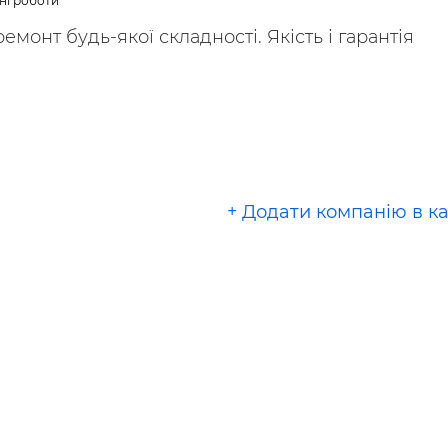
ні роботи
ьні і ремонтні послуги
Робота в будівництві
емонт будь-якої складності. Якість і гарантія
Резюме
+ Додати компанію в к