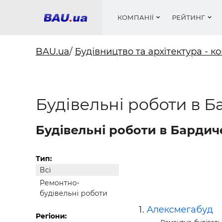
КОМПАНІЇ
РЕЙТИНГ
BAU.ua
/
Будівництво та архітектура - ко
Вікна
Будівел
Сантехн
Труби, 
Вистав
Будівельні роботи в Б
Матеріа
Інстру
Електр
Сипучі м
Катало
пінобл
цемент .
Проект
Меблі
Оголо
Фарби, 
Покрів
Будівельні роботи в Бардиче
Медіа
Опален
Рейтинг
Теплоіз
Кондиц
Фарби, 
Тип:
Всі
Оздобл
Будівел
Ремонтно-
Вікна і
будівельні роботи
Будівел
Алексмегабуд
Регіони: