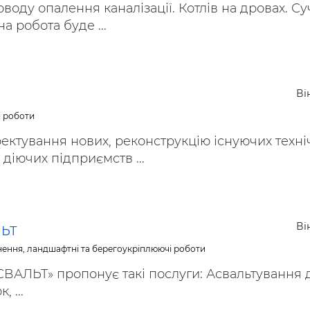
оду опалення каналізації. Котлів на дровах. Су
а робота буде ...
Ві
і роботи
ектування нових, реконструкцію існуючих техні
іючих підприємств ...
Ві
ЬТ
нення, ландшафтні та берегоукріплюючі роботи
АЛЬТ» пропонує такі послуги: Асвальтування д
, ...