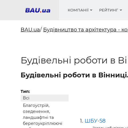
КОМПАНІЇ
РЕЙТИНГ
BAU.ua
/
Будівництво та архітектура - ко
Вікна
Будівел
Сантехн
Труби, 
Вистав
Будівельні роботи в В
Матеріа
Інстру
Електр
Сипучі м
Катало
пінобл
цемент .
Проект
Меблі
Оголо
Фарби, 
Покрів
Будівельні роботи в Вінниці
Медіа
Опален
Рейтинг
Вікна
Кондиц
Фарби, 
Тип:
Всі
Оздобл
Будівел
Благоустрій,
Вікна і
озеденення,
ландшафтні та
Будівел
ШБУ-58
берегоукріплюючі