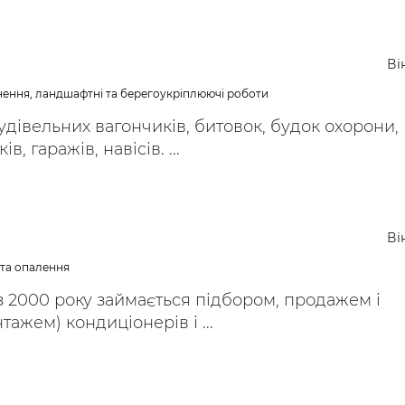
Ві
нення, ландшафтні та берегоукріплюючі роботи
дівельних вагончиків, битовок, будок охорони,
, гаражів, навісів. ...
Ві
 та опалення
 2000 року займається підбором, продажем і
ажем) кондиціонерів і ...