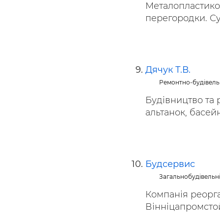
Металопластикові
перегородки. Суц
Дячук Т.В.
Ремонтно-будівель
Будівництво та р
альтанок, басейнів
Будсервис
Загальнобудівельн
Компанія реорга
Вінніцапромстой.