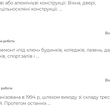
 або алюмінієві конструкції. Вікна, двері,
ільноскляні конструкції. ...
Ві
ні роботи
емонт «під ключ» будинків, котеджів, лазень, да
, спорт.залів і ...
Ві
і роботи
нізована в 1994 р, шляхом виходу зі складу трес
 Протягом останніх ...