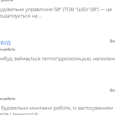
і роботи
ьні і ремонтні послуги
Робота в будівництві
удівельне управління-58" (ТОВ "ШБУ-58") — це
Резюме
ціалізується на ...
Ві
БУД
ні роботи
мбуд займається теплогідроізоляцією, напилен
.
Ві
ні роботи
 і будівельно-монтажні роботи, із застосуванням
ів і технологій : ...