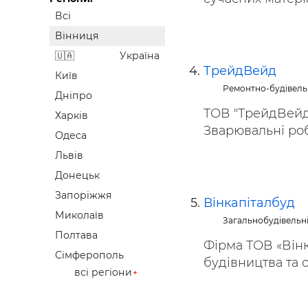
Всі
Вінниця
Україна
ТрейдВейд
Київ
Ремонтно-будівель
Дніпро
ТОВ "ТрейдВейд
Харків
Зварювальні роб
Одеса
Львів
Донецьк
Запоріжжя
Вінкапіталбуд
Миколаїв
Загальнобудівельн
Полтава
Фірма ТОВ «Вінк
Сімферополь
будівництва та о
всі регіони