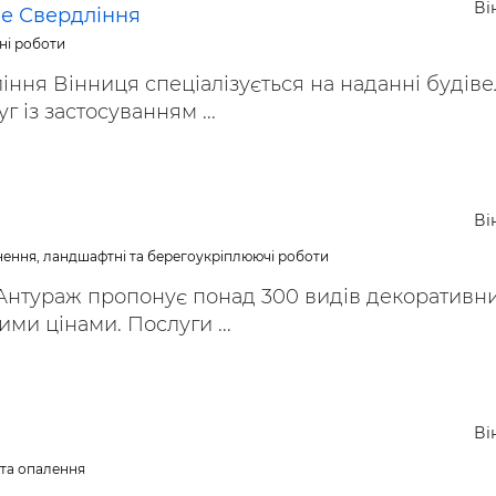
Ві
е Свердління
ні роботи
ння Вінниця спеціалізується на наданні будіве
 із застосуванням ...
Ві
нення, ландшафтні та берегоукріплюючі роботи
Антураж пропонує понад 300 видів декоративн
ми цінами. Послуги ...
Ві
 та опалення