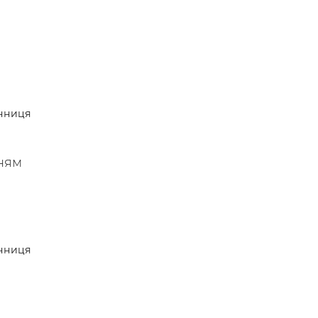
 —
нниця
ням
нниця