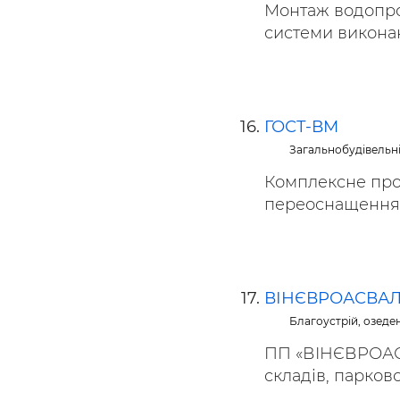
Монтаж водопров
системи виконан
ГОСТ-ВМ
Загальнобудівельн
Комплексне про
переоснащення д
ВІНЄВРОАСВАЛ
Благоустрій, озеде
ПП «ВІНЄВРОАСВ
складів, парковок