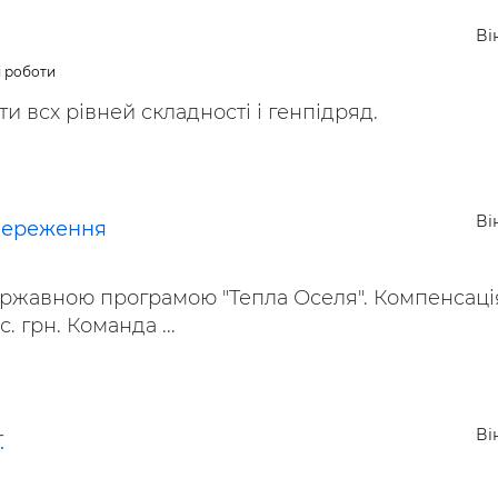
Ві
і роботи
и всх рівней складності і генпідряд.
Ві
береження
ржавною програмою "Тепла Оселя". Компенсація
. грн. Команда ...
Ві
.