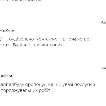
Ві
ні роботи
" — будівельно-монтажне підприємство. -
оти - Будівництво житлових ...
Ві
і роботи
апіталбуд» пропонує Вашій увазі послуги з
поряджувальних робіт і ...