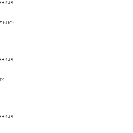
нниця
льно-
нниця
их
нниця