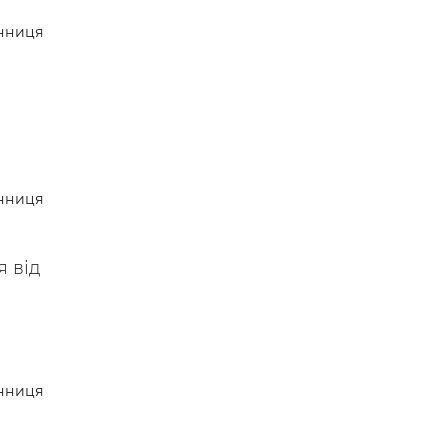
нниця
нниця
 від
нниця