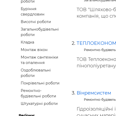
Загальнобудівельн
роботи
Будівел
Буріння
ТОВ "Шляхово-б
свердловин
компанія, що спе
Висотні роботи
Загальнобудівельні
роботи
Кладка
ТЕПЛОЕКОНОМ
Монтаж вікон
Ремонтно-будівель
Монтаж сантехніки
ТОВ Теплоеконо
та опалення
пінополіуретану
Оздоблювальні
роботи
Покрівельні роботи
Ремонтно-
Вінремсистем
будівельні роботи
Ремонтно-будівель
Штукатурні роботи
Гідроізоляційні
сучасних матеріал
Регіони: