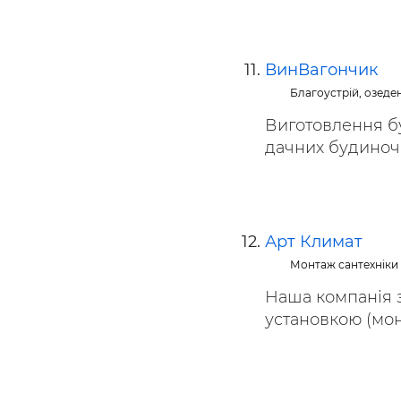
ВинВагончик
Благоустрій, озеде
Виготовлення бу
дачних будиночків
Арт Климат
Монтаж сантехніки
Наша компанія з
установкою (монт