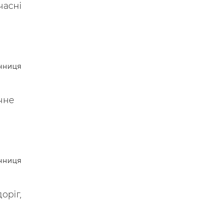
часні
нниця
чне
нниця
оріг,