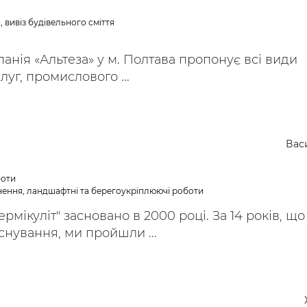
 вивіз будівельного сміття
анія «Альтеза» у м. Полтава пропонує всі види
уг, промислового ...
Вас
боти
нення, ландшафтні та берегоукріплюючі роботи
мікуліт" засновано в 2000 році. За 14 років, що
снування, ми пройшли ...