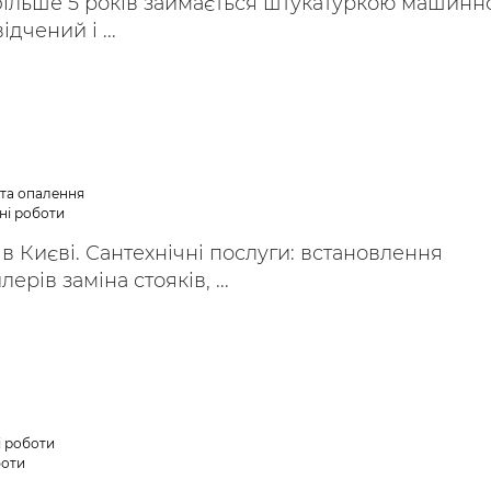
ільше 5 років займається штукатуркою машинн
дчений і ...
 та опалення
ні роботи
в Києві. Сантехнічні послуги: встановлення
ерів заміна стояків, ...
і роботи
боти