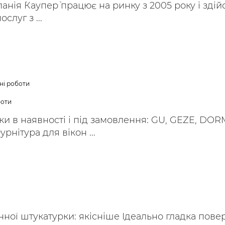
анія `Каупер` працює на ринку з 2005 року і зді
слуг з ...
ні роботи
боти
и в наявності і під замовлення: GU, GEZE, DOR
рнітура для вікон ...
ої штукатурки: якісніше Ідеально гладка пове