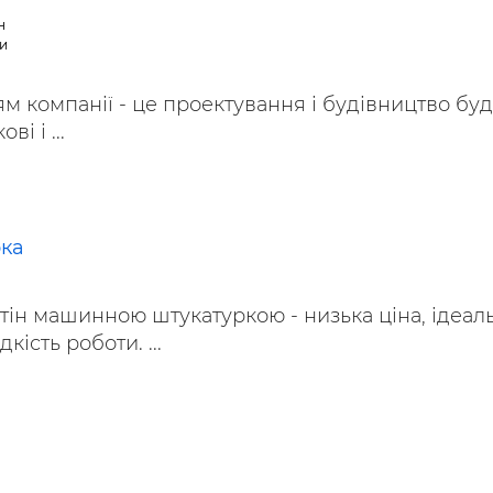
н
и
 компанії - це проектування і будівництво буд
ві і ...
рка
ін машинною штукатуркою - низька ціна, ідеал
дкість роботи. ...