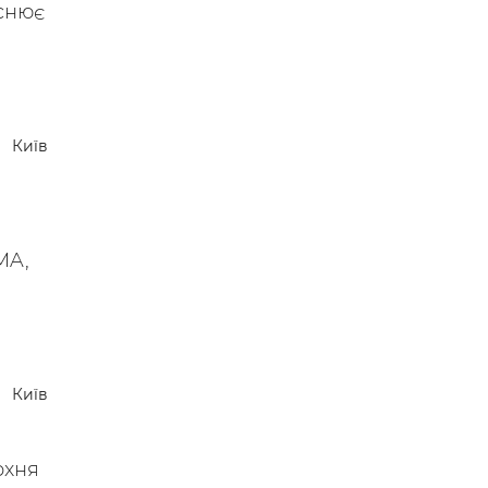
йснює
Київ
MA,
Київ
рхня