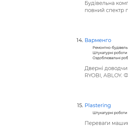
Будівельна комп
повний спектр по
Варменго
Ремонтно-будівель
Штукатурні роботи
Оздоблювальні ро
Дверні доводчик
RYOBI, ABLOY. Фу
Plastering
Штукатурні роботи
Переваги машинн