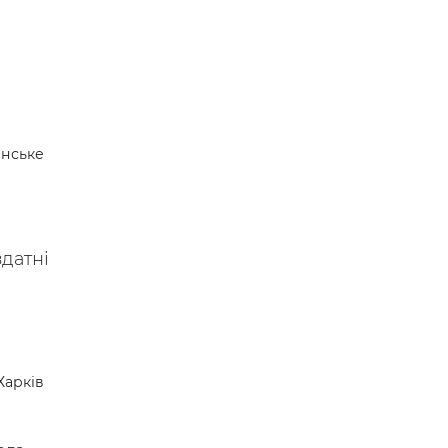
нське
здатні
Харків