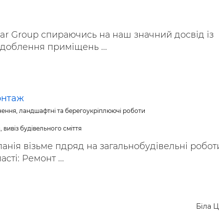
ьні і ремонтні послуги
Робота в будівництві
Резюме
tar Group спираючись на наш значний досвід із
доблення приміщень ...
онтаж
нення, ландшафтні та берегоукріплюючі роботи
 вивіз будівельного сміття
анія візьме пдряд на загальнобудівельні робот
асті: Ремонт ...
Біла 