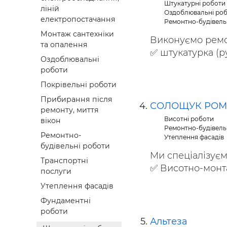
Штукатурні роботи
ліній
Оздоблювальні ро
електропостачання
Ремонтно-будівель
Монтаж сантехніки
Виконуємо ремон
та опалення
✅ штукатурка (ру
Оздоблювальні
роботи
Покрівельні роботи
Прибирання після
СОЛОЩУК РОМ
ремонту, миття
Висотні роботи
вікон
Ремонтно-будівель
Ремонтно-
Утеплення фасадів
будівельні роботи
Ми спеціалізуєм
Транспортні
✅ Висотно-монта
послуги
Утеплення фасадів
Фундаментні
роботи
Альтеза