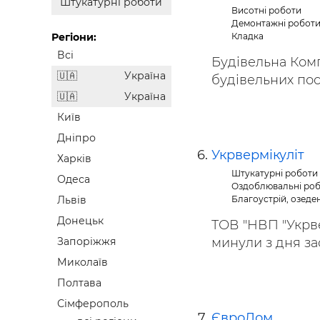
Штукатурні роботи
Висотні роботи
Демонтажні роботи,
Кладка
Регіони:
Всі
Будівельна Комп
Україна
будівельних посл
Україна
Київ
Дніпро
Укрвермікуліт
Харків
Штукатурні роботи
Одеса
Оздоблювальні ро
Благоустрій, озеде
Львів
Донецьк
ТОВ "НВП "Укрвер
минули з дня за
Запоріжжя
Миколаїв
Полтава
Сімферополь
ЄвроДом