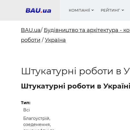
КОМПАНІЇ
РЕЙТИНГ
BAU.ua
/
Будівництво та архітектура - ко
роботи
/
Україна
Вікна
Будівел
Сантехн
Труби, 
Вистав
Матеріа
Інстру
Електр
Сипучі м
Катало
пінобл
цемент .
Проект
Меблі
Оголо
Штукатурні роботи в У
Фарби, 
Покрів
Медіа
Опален
Рейтинг
Вікна
Штукатурні роботи в Україні
Кондиц
Фарби, 
Оздобл
Будівел
Тип:
Всі
Вікна і
Благоустрій,
Будівел
озеденення,