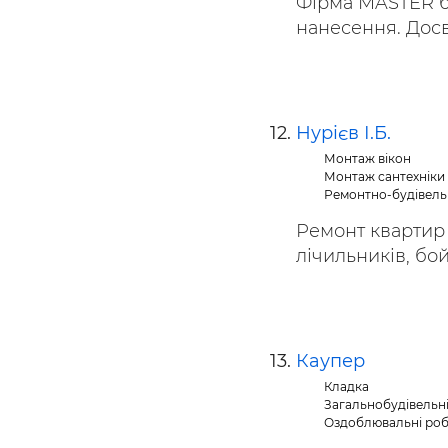
Фірма MASTER б
нанесення. Досві
Нурієв І.Б.
Монтаж вікон
Монтаж сантехніки
Ремонтно-будівель
Ремонт квартир 
лічильників, бойл
Каупер
Кладка
Загальнобудівельн
Оздоблювальні ро