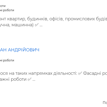
боти
ні роботи
т квартир, будинків, офісів, промислових буді
чна, машинна) ✅ ...
АН АНДРІЙОВИЧ
ні роботи
ося на таких напрямках діяльності: ✅ Фасадні р
жні роботи ✅ ...
По