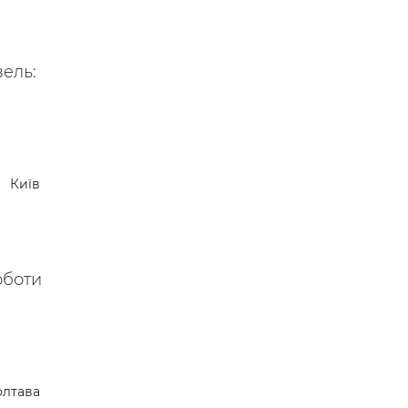
вель:
Київ
оботи
лтава