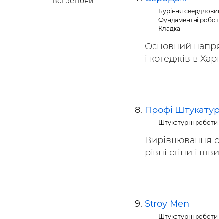
всі регіони
Буріння свердлови
Фундаментні робот
Кладка
Основний напрям
і котеджів в Харко
Профі Штукату
Штукатурні роботи
Вирівнювання ст
рівні стіни і шви
Stroy Men
Штукатурні роботи