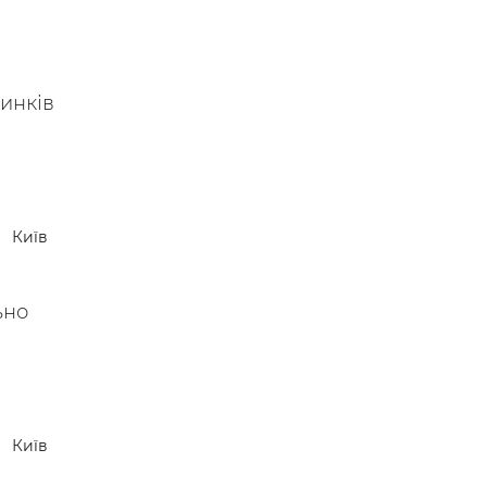
инків
Київ
ьно
Київ