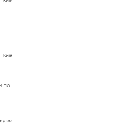
Київ
 —
Київ
и по
Церква