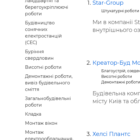
ландшафтні та
Star-Group
Будівел
берегоукріплюючі
Штукатурні роботи
роботи
Ми в компанії S
Будівництво
внутрішнього оз
сонячних
електростанцій
(СЕС)
Буріння
свердловин
Креатор-Буд М
Висотні роботи
Благоустрій, озеде
Демонтажні роботи,
Висотні роботи
Демонтажні роботи,
вивіз будівельного
сміття
Будівельна комп
Загальнобудівельні
місту Київ та обл
роботи
Кладка
Монтаж вікон
Монтаж
Хелсі Плантс
електрообладнання,