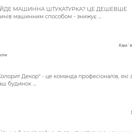
ІЙДЕ МАШИННА ШТУКАТУРКА? ЦЕ ДЕШЕВШЕ
инів машинним способом - знижує ...
Кам`я
боти
Колорит Декор" - це команда професіоналів, які 
ш будинок ...