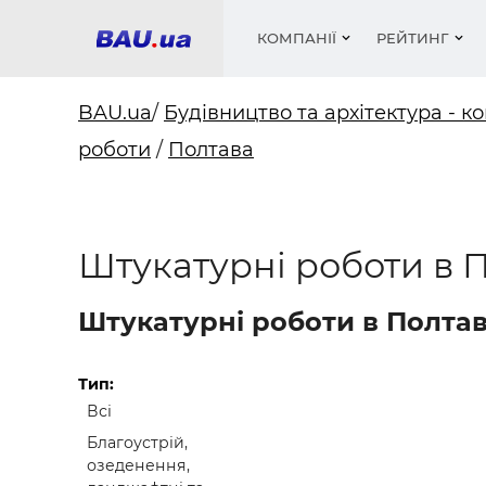
КОМПАНІЇ
РЕЙТИНГ
BAU.ua
/
Будівництво та архітектура - ко
роботи
/
Полтава
Вікна
Будівел
Сантехн
Труби, 
Вистав
Матеріа
Інстру
Електр
Сипучі м
Катало
пінобл
цемент .
Проект
Меблі
Оголо
Штукатурні роботи в П
Фарби, 
Покрів
Медіа
Опален
Рейтинг
Вікна
Штукатурні роботи в Полтаві
Кондиц
Фарби, 
Оздобл
Будівел
Тип:
Всі
Вікна і
Благоустрій,
Будівел
озеденення,