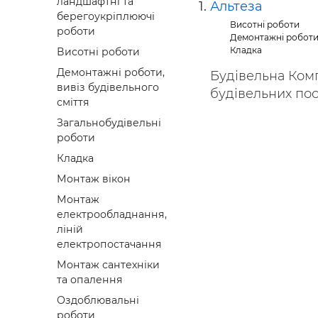
ландшафтні та
Альтеза
Будівел
берегоукріплюючі
Висотні роботи
роботи
Демонтажні роботи,
Кладка
Висотні роботи
Демонтажні роботи,
Будівельна Комп
вивіз будівельного
будівельних посл
сміття
Загальнобудівельні
роботи
Кладка
Монтаж вікон
Монтаж
електрообладнання,
ліній
електропостачання
Монтаж сантехніки
та опалення
Оздоблювальні
роботи