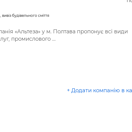
По
ьні і ремонтні послуги
Робота в будівництві
Резюме
 вивіз будівельного сміття
анія «Альтеза» у м. Полтава пропонує всі види
уг, промислового ...
+ Додати компанію в к