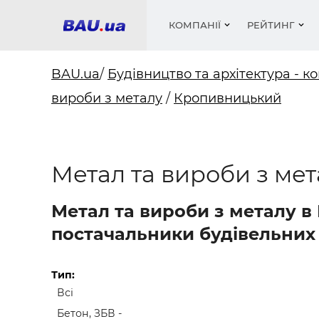
КОМПАНІЇ
РЕЙТИНГ
BAU.ua
/
Будівництво та архітектура - ко
вироби з металу
/
Кропивницький
Вікна
Будівел
Сантехн
Труби, 
Вистав
Матеріа
Інстру
Електр
Сипучі м
Катало
пінобл
цемент .
Проект
Меблі
Оголо
Метал та вироби з ме
Фарби, 
Покрів
Медіа
Опален
Рейтинг
Теплоіз
Метал та вироби з металу в
Кондиц
Фарби, 
постачальники будівельних 
Оздобл
Будівел
Вікна і
Тип:
Всі
Будівел
Бетон, ЗБВ -