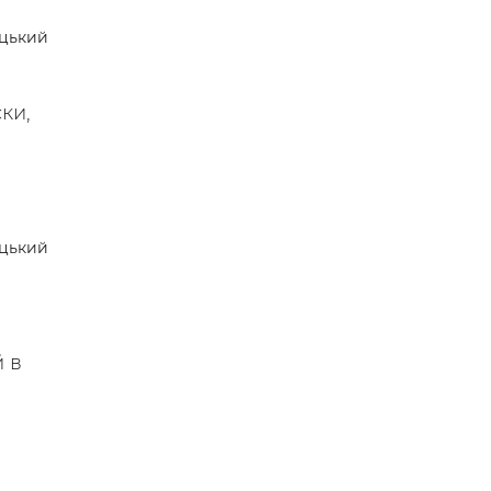
 —
цький
ки,
цький
й в