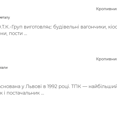
ьні і ремонтні послуги
Робота в будівництві
Кропивни
Резюме
металу
Т.К.-Груп виготовляє: будівельні вагончики, кіос
и, пости ...
Кропивни
д
ріали
снована у Львові в 1992 році. ТПК — найбільши
 і постачальник ...