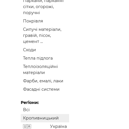
Паркани, парканні
сітки, огорожі,
поручні
Покрівля
Сипучі матеріали,
гравій, пісок,
цемент ...
Сходи
Тепла підлога
Теплоізоляційні
матеріали
Фарби, емалі, лаки
Фасадні системи
Регіони:
Всі
Кропивницький
Україна