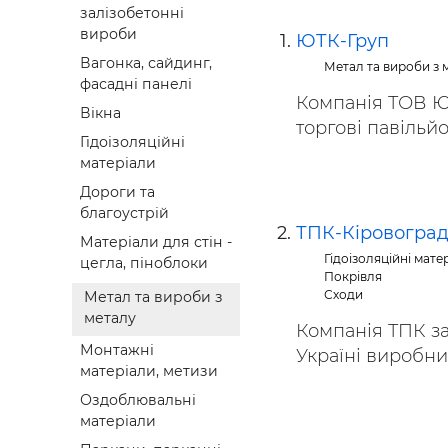
залізобетонні
Будівел
вироби
ЮТК-Груп
Вагонка, сайдинг,
Метал та вироби з 
фасадні панелі
Компанія ТОВ Ю.
Вікна
торгові павільйон
Гідоізоляційні
матеріали
Дороги та
благоустрій
ТПК-Кіровогра
Матеріали для стін -
Гідоізоляційні мате
цегла, піноблоки
Покрівля
Сходи
Метал та вироби з
металу
Компанія ТПК за
Монтажні
Україні виробник
матеріали, метизи
Оздоблювальні
матеріали