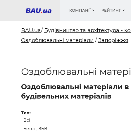
КОМПАНІЇ
РЕЙТИНГ
BAU.ua
/
Будівництво та архітектура - ко
Оздоблювальні матеріали
/
Запоріжжя
Вікна
Будівел
Сантехн
Труби, 
Вистав
Матеріа
Інстру
Електр
Сипучі м
Катало
пінобл
цемент .
Проект
Меблі
Оголо
Оздоблювальні матері
Фарби, 
Покрів
Медіа
Опален
Рейтинг
Теплоіз
Оздоблювальні матеріали в
Кондиц
Фарби, 
будівельних матеріалів
Оздобл
Будівел
Вікна і
Тип:
Всі
Будівел
Бетон, ЗБВ -