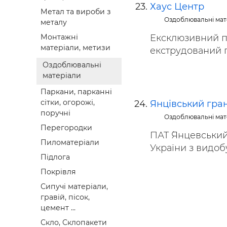
Хаус Центр
Метал та вироби з
Оздоблювальні мат
металу
Ексклюзивний пр
Монтажні
матеріали, метизи
екструдований п
Оздоблювальні
матеріали
Паркани, парканні
сітки, огорожі,
Янцівський гра
поручні
Оздоблювальні мат
Перегородки
ПАТ `Янцевський
Пиломатеріали
України з видобу
Підлога
Покрівля
Сипучі матеріали,
гравій, пісок,
цемент ...
Скло, Склопакети