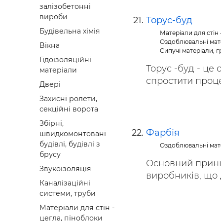
залізобетонні
Будівел
вироби
Торус-буд
Будівельна хімія
Матеріали для стін 
Оздоблювальні мат
Вікна
Сипучі матеріали, гр
Гідоізоляційні
Торус -буд - це
матеріали
спростити процес
Двері
Захисні ролети,
секційні ворота
Збірні,
Фарбія
швидкомонтовані
будівлі, будівлі з
Оздоблювальні мат
брусу
Основний принци
Звукоізоляція
виробників, що 
Каналізаційні
системи, труби
Матеріали для стін -
цегла, піноблоки