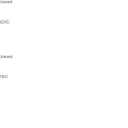
ріжжя
да),
ріжжя
тво