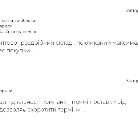
ьні і ремонтні послуги
Робота в будівництві
Запо
Резюме
- цегла, піноблоки
еріали
авій, пісок, цемент ...
 оптово- роздрібний склад , покликаний максим
 покупки ...
Запо
еріали
п діяльності компанії - прямі поставки від
дозволяє скоротити терміни ...