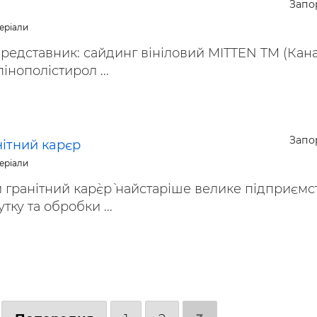
Запо
еріали
едставник: сайдинг вініловий MITTEN TM (Кана
інополістирол ...
Запо
нітний карєр
еріали
 гранітний кар`єр` найстаріше велике підприємс
тку та обробки ...