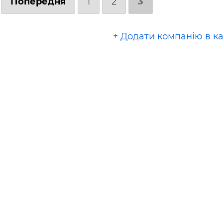
Попередня
1
2
3
+ Додати компанію в к