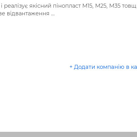
і реалізує якісний пінопласт М15, М25, М35 тов
е відвантаження ...
+ Додати компанію в к