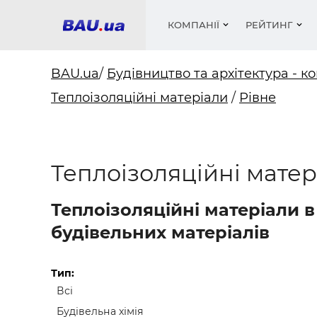
КОМПАНІЇ
РЕЙТИНГ
BAU.ua
/
Будівництво та архітектура - ко
Теплоізоляційні матеріали
/
Рівне
Вікна
Будівел
Сантехн
Труби, 
Вистав
Матеріа
Інстру
Електр
Сипучі м
Катало
пінобл
цемент .
Проект
Меблі
Оголо
Теплоізоляційні матер
Фарби, 
Покрів
Медіа
Опален
Рейтинг
Теплоіз
Теплоізоляційні матеріали 
Кондиц
Фарби, 
будівельних матеріалів
Оздобл
Будівел
Вікна і
Тип:
Всі
Будівел
Будівельна хімія