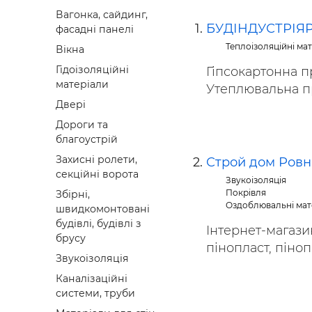
Будівел
Вагонка, сайдинг,
БУДІНДУСТРІЯ
фасадні панелі
Теплоізоляційні ма
Вікна
Гідоізоляційні
Гіпсокартонна пр
матеріали
Утеплювальна пр
Двері
Дороги та
благоустрій
Захисні ролети,
Строй дом Ровн
секційні ворота
Звукоізоляція
Покрівля
Збірні,
Оздоблювальні мат
швидкомонтовані
будівлі, будівлі з
Інтернет-магази
брусу
пінопласт, пінопо
Звукоізоляція
Каналізаційні
системи, труби