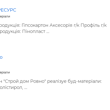
ьні і ремонтні послуги
Робота в будівництві
Резюме
РЕСУРС
теріали
одукція: Гіпсокартон Аксесорія г/к Профіль г/к
одукція: Пінопласт ...
о
еріали
н "Строй дом Ровно" реалізуе буд-матеріали:
лістирол, ...