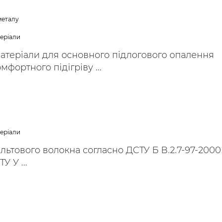
металу
теріали
Матеріали для основного підлогового опалення
фортного підігріву ...
теріали
льтового волокна согласно ДСТУ Б В.2.7-97-2000
У У ...