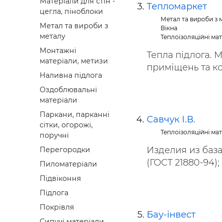
Матеріали для стін -
Тепломаркет
цегла, піноблоки
Метал та вироби з 
Метал та вироби з
Вікна
металу
Теплоізоляційні ма
Монтажні
Тепла підлога. 
матеріали, метизи
приміщень та ком
Наливна підлога
Оздоблювальні
матеріали
Паркани, парканні
Савчук І.В.
сітки, огорожі,
Теплоізоляційні ма
поручні
Изделия из база
Перегородки
(ГОСТ 21880-94); Т
Пиломатеріали
Підвіконня
Підлога
Покрівля
Бау-інвест
Сипучі матеріали,