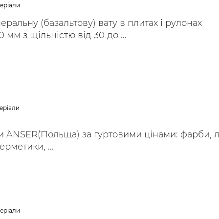
теріали
ральну (базальтову) вату в плитах і рулонах
мм з щільністю від 30 до ...
еріали
 `ANSER`(Польща) за гуртовими цінами: фарби, л
герметики, ...
теріали