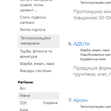
Теплоізоляційні ма
гравій, пісок,
цемент ...
Пропонуємо міне
товщиною 50-100 
Стелі, підвісні,
натяжні
Тепла підлога
Теплоізоляційні
АДЕЛА
матеріали
Фарби, емалі, лаки
Труби, фітинги та
Оздоблювальні мат
арматура
Будівельна хімія
Фарби, емалі, лаки
Продукція фірми
Фасадні системи
грунтівки, клеї, 
Регіони:
Всі
Рівне
Арсен
Україна
Теплоізоляційні ма
Київ