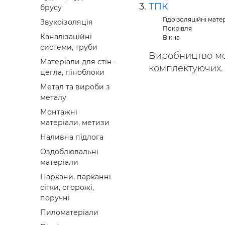
ТПК
брусу
Гідоізоляційні мате
Звукоізоляція
Покрівля
Каналізаційні
Вікна
системи, труби
Виробництво ме
Матеріали для стін -
комплектуючих.
цегла, піноблоки
Метал та вироби з
металу
Монтажні
матеріали, метизи
Наливна підлога
Оздоблювальні
матеріали
Паркани, парканні
сітки, огорожі,
поручні
Пиломатеріали