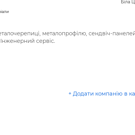
Біла 
ріали
талочерепиці, металопрофілю, сендвіч-панелей
 Інженерний сервіс.
+ Додати компанію в к