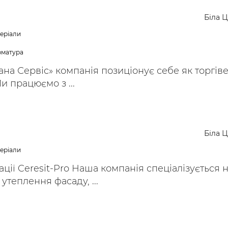
ьні і ремонтні послуги
Робота в будівництві
Біла 
Резюме
теріали
арматура
ана Сервіс» компанія позиціонує себе як торгів
и працюємо з ...
Біла 
теріали
ції Ceresit-Pro Наша компанія спеціалізується 
утеплення фасаду, ...