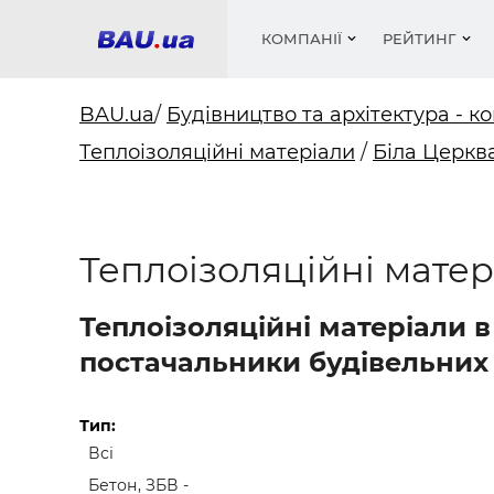
КОМПАНІЇ
РЕЙТИНГ
BAU.ua
/
Будівництво та архітектура - ко
Теплоізоляційні матеріали
/
Біла Церкв
Вікна
Будівел
Сантехн
Труби, 
Вистав
Матеріа
Інстру
Електр
Сипучі м
Катало
пінобл
цемент .
Проект
Меблі
Оголо
Теплоізоляційні матер
Фарби, 
Покрів
Медіа
Опален
Рейтинг
Теплоіз
Теплоізоляційні матеріали в
Кондиц
Фарби, 
постачальники будівельних 
Оздобл
Будівел
Вікна і
Тип:
Всі
Будівел
Бетон, ЗБВ -