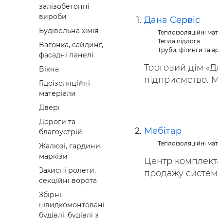
залізобетонні
Будівел
вироби
Дана Сервіс
Будівельна хімія
Теплоізоляційні ма
Тепла підлога
Вагонка, сайдинг,
Труби, фітинги та 
фасадні панелі
Торговий дім «Д
Вікна
підприємство. М
Гідоізоляційні
матеріали
Двері
Дороги та
Мебітар
благоустрій
Теплоізоляційні ма
Жалюзі, гардини,
маркізи
Центр комплекта
Захисні ролети,
продажу систем 
секційні ворота
Збірні,
швидкомонтовані
будівлі, будівлі з