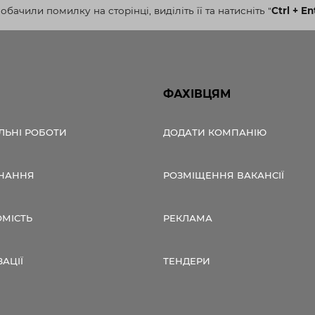
бачили помилку на сторінці, виділіть її та натисніть
"
Ctrl + En
ФАХІВЦЯМ
ЛЬНІ РОБОТИ
ДОДАТИ КОМПАНІЮ
НАННЯ
РОЗМІЩЕННЯ ВАКАНСІЇ
ОМІСТЬ
РЕКЛАМА
ЗАЦІЇ
ТЕНДЕРИ