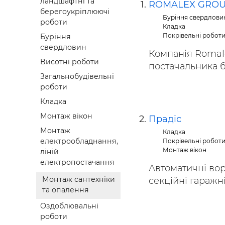
ландшафтні та
ROMALEX GRO
Будівел
берегоукріплюючі
Буріння свердлови
роботи
Кладка
Покрівельні робот
Буріння
свердловин
Компанія Romale
Висотні роботи
постачальника бу
Загальнобудівельні
роботи
Кладка
Монтаж вікон
Прадіс
Монтаж
Кладка
електрообладнання,
Покрівельні робот
Монтаж вікон
ліній
електропостачання
Автоматичні вор
Монтаж сантехніки
секційні гаражні)
та опалення
Оздоблювальні
роботи