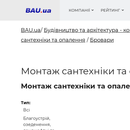
КОМПАНІЇ
РЕЙТИНГ
BAU.ua
/
Будівництво та архітектура - ко
сантехніки та опалення
/
Бровари
Вікна
Будівел
Сантехн
Труби, 
Вистав
Матеріа
Інстру
Електр
Сипучі м
Катало
пінобл
цемент .
Проект
Меблі
Оголо
Монтаж сантехніки та
Фарби, 
Покрів
Медіа
Опален
Рейтинг
Теплоіз
Монтаж сантехніки та опале
Кондиц
Фарби, 
Оздобл
Будівел
Тип:
Всі
Вікна і
Благоустрій,
Будівел
озеденення,