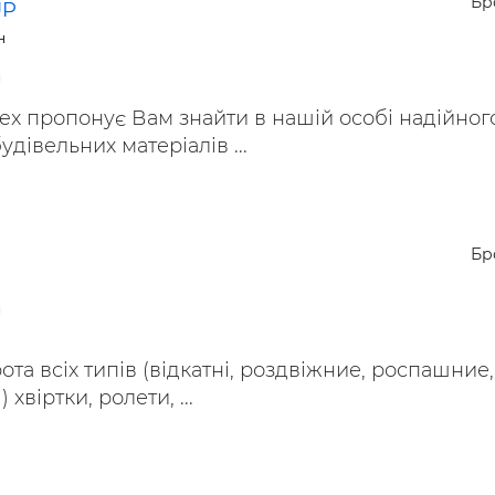
Бр
UP
ьні і ремонтні послуги
Робота в будівництві
н
Резюме
и
x пропонує Вам знайти в нашій особі надійног
дівельних матеріалів ...
Бр
и
ота всіх типів (відкатні, роздвіжние, роспашние,
 хвіртки, ролети, ...