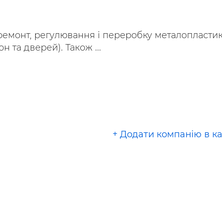
ьні і ремонтні послуги
Робота в будівництві
Резюме
емонт, регулювання і переробку металопласти
н та дверей). Також ...
+ Додати компанію в к