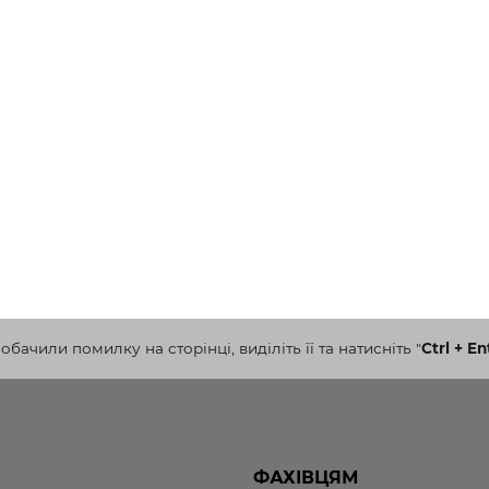
бачили помилку на сторінці, виділіть її та натисніть
"
Ctrl + En
ФАХІВЦЯМ