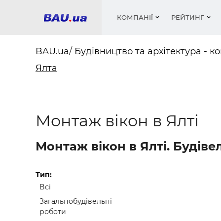
КОМПАНІЇ
РЕЙТИНГ
BAU.ua
/
Будівництво та архітектура - ко
Ялта
Вікна
Будівел
Сантехн
Труби, 
Вистав
Матеріа
Інстру
Електр
Сипучі м
Катало
пінобл
цемент .
Проект
Меблі
Оголо
Монтаж вікон в Ялті
Фарби, 
Покрів
Медіа
Опален
Рейтинг
Теплоіз
Монтаж вікон в Ялті. Будіве
Кондиц
Фарби, 
Оздобл
Будівел
Тип:
Всі
Вікна і
Загальнобудівельні
Будівел
роботи