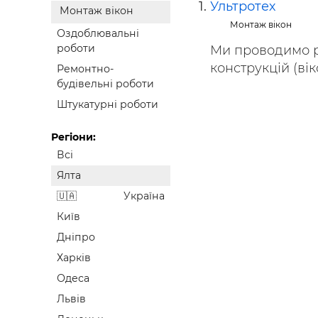
Ультротех
Монтаж вікон
Будівел
Монтаж вікон
Оздоблювальні
роботи
Ми проводимо р
конструкцій (віко
Ремонтно-
будівельні роботи
Штукатурні роботи
Регіони:
Всі
Ялта
Україна
Київ
Дніпро
Харків
Одеса
Львів