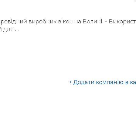
ьні і ремонтні послуги
Робота в будівництві
Резюме
- провідний виробник вікон на Волині. - Викорис
для ...
+ Додати компанію в к