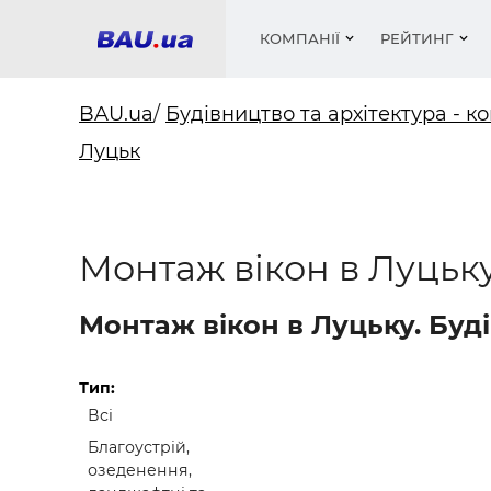
КОМПАНІЇ
РЕЙТИНГ
BAU.ua
/
Будівництво та архітектура - ко
Луцьк
Вікна
Будівел
Сантехн
Труби, 
Вистав
Матеріа
Інстру
Електр
Сипучі м
Катало
пінобл
цемент .
Проект
Меблі
Оголо
Монтаж вікон в Луцьк
Фарби, 
Покрів
Медіа
Опален
Рейтинг
Теплоіз
Монтаж вікон в Луцьку. Буді
Кондиц
Фарби, 
Оздобл
Будівел
Тип:
Всі
Вікна і
Благоустрій,
Будівел
озеденення,