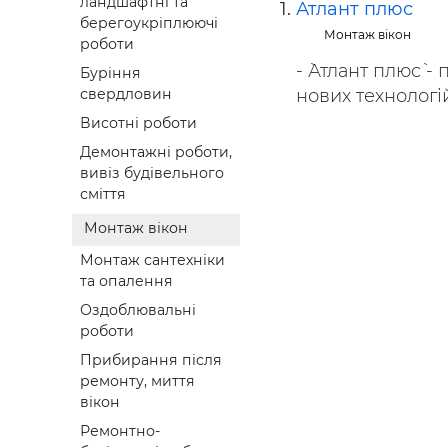
ландшафтні та
Атлант плюс
Будівел
берегоукріплюючі
Монтаж вікон
роботи
- `Атлант плюс` 
Буріння
нових технологій 
свердловин
Висотні роботи
Демонтажні роботи,
вивіз будівельного
сміття
Монтаж вікон
Монтаж сантехніки
та опалення
Оздоблювальні
роботи
Прибирання після
ремонту, миття
вікон
Ремонтно-