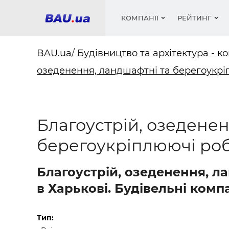
КОМПАНІЇ
РЕЙТИНГ
BAU.ua
/
Будівництво та архітектура - ко
озеденення, ландшафтні та берегоукр
Вікна
Будівел
Сантехн
Труби, 
Вистав
Матеріа
Інстру
Електр
Сипучі м
Катало
пінобл
цемент .
Проект
Меблі
Оголо
Благоустрій, озеденен
Фарби, 
Покрів
Медіа
Опален
Рейтинг
берегоукріплюючі роб
Вікна
Кондиц
Фарби, 
Благоустрій, озеденення, л
Оздобл
Будівел
в Харькові. Будівельні компа
Вікна і
Будівел
Тип: