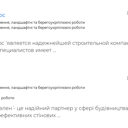
юс
нення, ландшафтні та берегоукріплюючі роботи
нення, ландшафтні та берегоукріплюючі роботи
юс ‘является надежнейшей строительной компа
ециалистов имеет ...
нення, ландшафтні та берегоукріплюючі роботи
и
і роботи
влен` - це надійний партнер у сфері будівництва
ефективних стінових ...