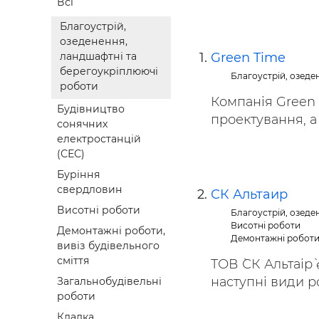
Всі
Будівел
Благоустрій,
озеденення,
Green Time
ландшафтні та
берегоукріплюючі
Благоустрій, озеде
роботи
Компанія Green
Будівництво
проектування, а 
сонячних
електростанцій
(СЕС)
Буріння
свердловин
СК Альтаир
Висотні роботи
Благоустрій, озеде
Висотні роботи
Демонтажні роботи,
Демонтажні роботи,
вивіз будівельного
сміття
ТОВ `СК Альтаір
наступні види ро
Загальнобудівельні
роботи
Кладка