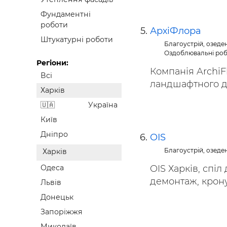
Фундаментні
роботи
АрхіФлора
Штукатурні роботи
Благоустрій, озеде
Оздоблювальні ро
Регіони:
Компанія ArchiF
Всі
ландшафтного диз
Харків
Україна
Київ
Дніпро
OIS
Благоустрій, озеде
Харків
OIS Харків, спіл
Одеса
демонтаж, кронув
Львів
Донецьк
Запоріжжя
Миколаїв