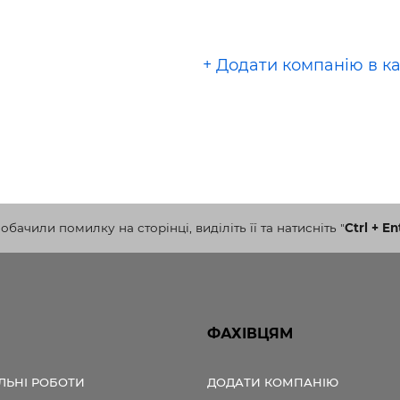
+ Додати компанію в к
бачили помилку на сторінці, виділіть її та натисніть
"
Ctrl + En
ФАХІВЦЯМ
ЛЬНІ РОБОТИ
ДОДАТИ КОМПАНІЮ