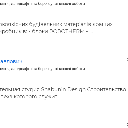
нення, ландшафтні та берегоукріплюючі роботи
и
коякісних будівельних матеріалів кращих
робників: - блоки POROTHERM - ...
Павлович
нення, ландшафтні та берегоукріплюючі роботи
и
ельная студия Shabunin Design Строительство 
пеха которого служит ...