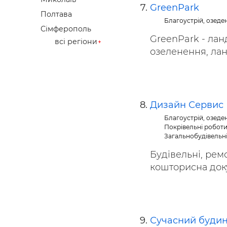
GreenPark
Полтава
Благоустрій, озеде
Сімферополь
GreenPark - лан
всі регіони
озеленення, лан
Дизайн Сервис
Благоустрій, озеде
Покрівельні робот
Загальнобудівельн
Будівельні, рем
кошторисна докум
Сучасний буди