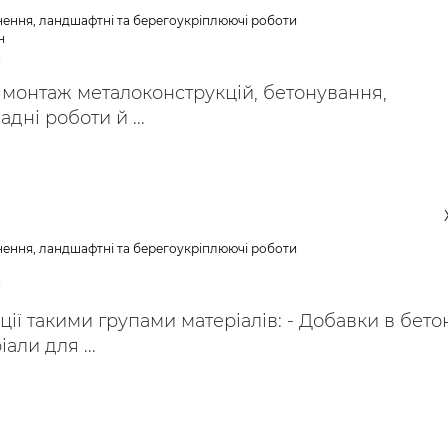
нення, ландшафтні та берегоукріплюючі роботи
н
и
 монтаж металоконструкцій, бетонування,
адні роботи й ...
нення, ландшафтні та берегоукріплюючі роботи
и
ції такими групами матеріалів: - Добавки в бетон
али для ...