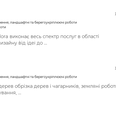
нення, ландшафтні та берегоукріплюючі роботи
боти
lora виконає весь спектр послуг в області
айну `від ідеї до ...
нення, ландшафтні та берегоукріплюючі роботи
 дерев обрізка дерев і чагарників, земляні робот
ання, ...