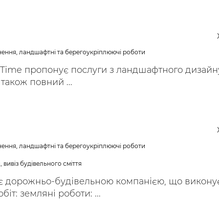
ьні і ремонтні послуги
Робота в будівництві
Резюме
нення, ландшафтні та берегоукріплюючі роботи
 Time пропонує послуги з ландшафтного дизайн
також повний ...
нення, ландшафтні та берегоукріплюючі роботи
 вивіз будівельного сміття
` є дорожньо-будівельною компанією, що викону
біт: земляні роботи: ...