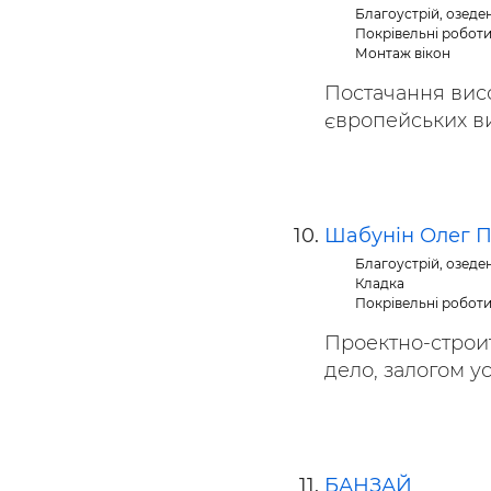
Благоустрій, озеде
Покрівельні робот
Монтаж вікон
Постачання висо
європейських ви
Шабунін Олег 
Благоустрій, озеде
Кладка
Покрівельні робот
Проектно-строит
дело, залогом ус
БАНЗАЙ