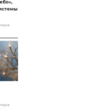
ебо»,
 —
системы
нтарів
нтарів