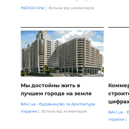
INDIGO-line
|
Вільна від коментарів
ОГЛЯДИ
ОГЛЯДИ
Мы достойны жить в
Комме
лучшем городе на земле
строит
цифрах
BAU.ua - Будівництво та Архітектура
України
|
Вільна від коментарів
BAU.ua - 
України
|