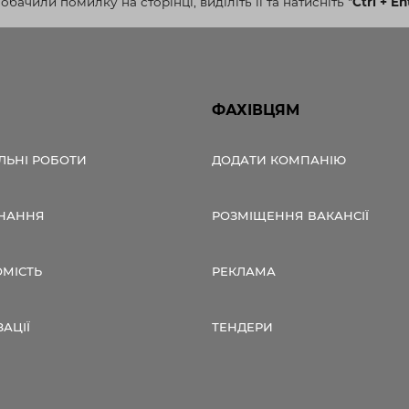
бачили помилку на сторінці, виділіть її та натисніть
"
Ctrl + En
ФАХІВЦЯМ
ЛЬНІ РОБОТИ
ДОДАТИ КОМПАНІЮ
НАННЯ
РОЗМІЩЕННЯ ВАКАНСІЇ
ОМІСТЬ
РЕКЛАМА
ЗАЦІЇ
ТЕНДЕРИ