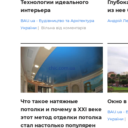
Технологии идеального
Глубок
Будівел
интерьера
из нее
BAU.ua - Будівництво та Архітектура
Андрій Л
України
|
Вільна від коментарів
ОГЛЯДИ
ОГЛЯДИ
Что такое натяжные
Окно в
потолки и почему в XXI веке
BAU.ua - 
этот метод отделки потолка
України
|
стал настолько популярен