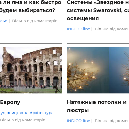
а ли яма и как быстро
Системы «Звездное н
ьні і ремонтні послуги
Робота в будівництві
 будем выбираться?
системы Swarovski, 
Резюме
освещения
есьо
|
Вільна від коментарів
INDIGO-line
|
Вільна від коме
ОГЛЯДИ
 Европу
Натяжные потолки и
люстры
Будівництво та Архітектура
Вільна від коментарів
INDIGO-line
|
Вільна від коме