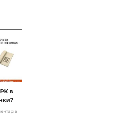
РК в
онки?
ментарів