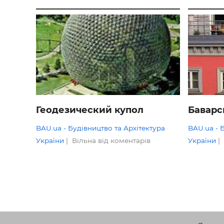
ОГЛЯДИ
ОГЛЯДИ
Геодезический купол
Баварс
BAU.ua - Будівництво та Архітектура
BAU.ua - 
України
|
Вільна від коментарів
України
|