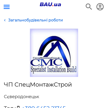
Загальнобудівельні роботи
ЧП СпецМонтажСтрой
Сєверодонецьк