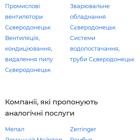
Промислові
Зварювальне
вентилятори
обладнання
Сєверодонецьк
Сєверодонецьк
Вентиляція,
Системи
кондиціювання,
водопостачання,
видалення пилу
труби Сєверодонецьк
Сєверодонецьк
Компанії, які пропонують
аналогічні послуги
Мепал
Zerringer