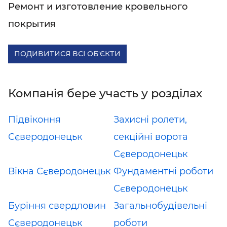
Ремонт и изготовление кровельного
покрытия
ПОДИВИТИСЯ ВСІ ОБ'ЄКТИ
Компанія бере участь у розділах
Підвіконня
Захисні ролети,
Сєверодонецьк
секційні ворота
Сєверодонецьк
Вікна Сєверодонецьк
Фундаментні роботи
Сєверодонецьк
Буріння свердловин
Загальнобудівельні
Сєверодонецьк
роботи