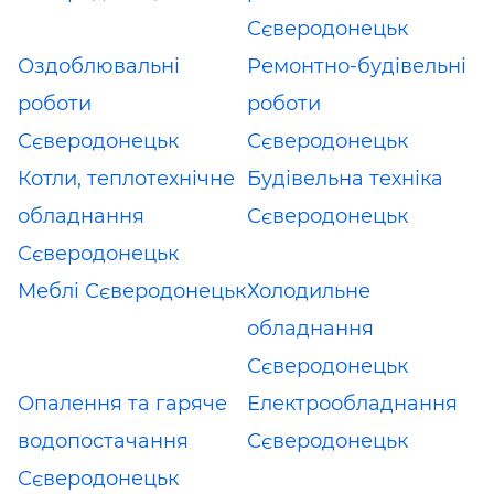
Сєверодонецьк
Оздоблювальні
Ремонтно-будівельні
роботи
роботи
Сєверодонецьк
Сєверодонецьк
Котли, теплотехнічне
Будівельна техніка
обладнання
Сєверодонецьк
Сєверодонецьк
Меблі Сєверодонецьк
Холодильне
обладнання
Сєверодонецьк
Опалення та гаряче
Електрообладнання
водопостачання
Сєверодонецьк
Сєверодонецьк