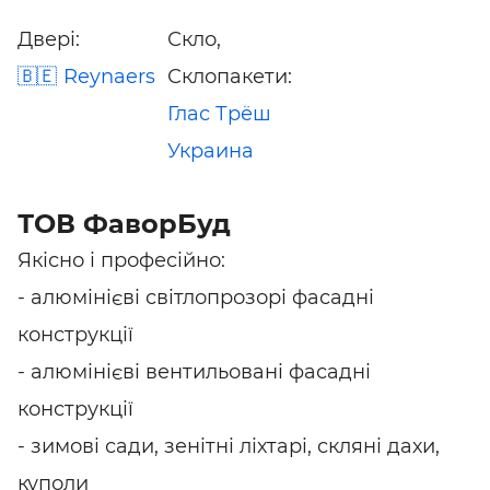
Двері:
Скло,
Reynaers
Склопакети:
Глас Трёш
Украина
ТОВ ФаворБуд
Якісно і професійно:
- алюмінієві світлопрозорі фасадні
конструкції
- алюмінієві вентильовані фасадні
конструкції
- зимові сади, зенітні ліхтарі, скляні дахи,
куполи