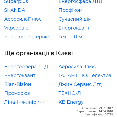
Superplus
Енергосфера ЛТД
SKANDA
Профіком
АеросилаПлюс
Сучасний дім
Укрсервіс
Енергоквант
Енергоспецсервіс
Техно Дім
Ще організації в Києві
Енергосфера ЛТД
АеросилаПлюс
Енергоквант
ГАЛАНТ ПОЛ електра
Віал-Візіон
Джин Сервис Лтд
Промсоюз
ТЕХНО-Л
Ліна-Інжиніринг
KB Energy
Оновлення: 29.01.2017
Зареєстровано: 14.04.2016
Ідентифікатор: 33719