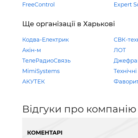
FreeControl
Expert S
Ще організації в Харькові
Кодва-Електрик
СВК-тех
Акін-м
ЛОТ
ТелеРадиоСвязь
Джефран
MimiSystems
Технічн
АКУТЕК
Фаворит
Відгуки про компанію
КОМЕНТАРІ