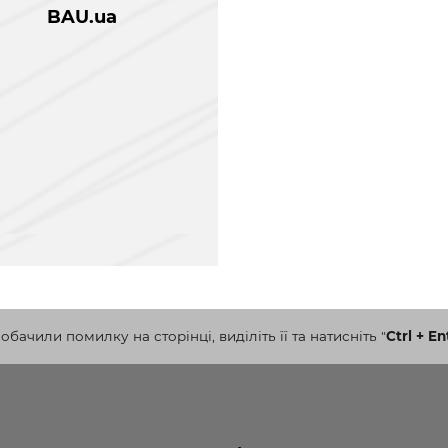
BAU.ua
бачили помилку на сторінці, виділіть її та натисніть
"
Ctrl + En