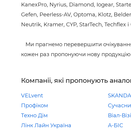
KanexPro, Nyrius, Diamond, Iogear, Starte
Gefen, Peerless-AV, Optoma, Klotz, Belden,
Neutrik, Kramer, CYP, StarTech, Techflex і
Ми прагнемо перевершити очікування 
кожен раз пропонуючи нову продукцію
Компанії, які пропонують анало
VELvent
SKAND
Профіком
Сучасни
Техно Дім
Віал-Віз
Лінк Лайн Україна
А-БІС