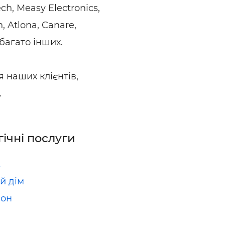
ch, Measy Electronics,
 Atlona, ​​Canare,
 багато інших.
наших клієнтів,
.
гічні послуги
A
й дім
іон