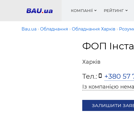
КОМПАНІЇ
РЕЙТИНГ
Bau.ua
Обладнання
Обладнання Харків
Розумн
ФОП Інст
Вікна
Будівел
Сантехн
Труби, 
Вистав
Матеріа
Інстру
Електр
Сипучі м
Катало
Харків
пінобл
цемент .
Проект
Меблі
Оголо
Тел.:
+380 57 
Фарби, 
Покрів
Медіа
Опален
Рейтинг
Теплоіз
Із компанією нема
Кондиц
Фарби, 
Оздобл
Будівел
ЗАЛИШИТИ ЗАЯ
Вікна і
Будівел