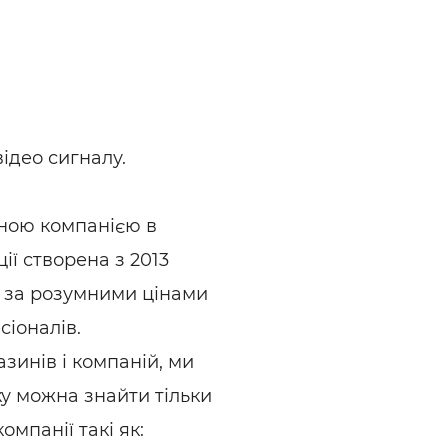
ьні і ремонтні послуги
Робота в будівництві
Резюме
відео сигналу.
аною компанією в
ії створена з 2013
я за розумними цінами
сіоналів.
азинів і компаній, ми
у можна знайти тільки
компанії такі як: