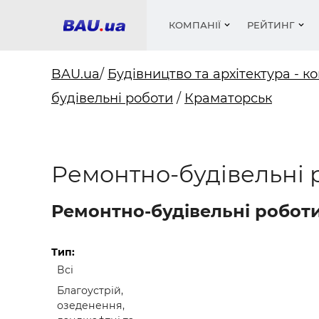
КОМПАНІЇ
РЕЙТИНГ
BAU.ua
/
Будівництво та архітектура - ко
будівельні роботи
/
Краматорськ
Вікна
Будівел
Сантехн
Труби, 
Вистав
Матеріа
Інстру
Електр
Сипучі м
Катало
пінобл
цемент .
Проект
Меблі
Оголо
Ремонтно-будівельні 
Фарби, 
Покрів
Медіа
Опален
Рейтинг
Теплоіз
Ремонтно-будівельні роботи
Кондиц
Фарби, 
Оздобл
Будівел
Тип:
Всі
Вікна і
Благоустрій,
Будівел
озеденення,