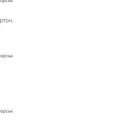
орськ
 —
ртон,
орськ
орськ