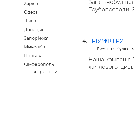
Загальнобудівел
Харків
Трубопроводи. Зе
Одеса
Львів
Донецьк
Запоріжжя
ТРІУМФ ГРУП
Миколаїв
Ремонтно-будівель
Полтава
Наша компанія Т
Сімферополь
житлового, цивіль
всі регіони