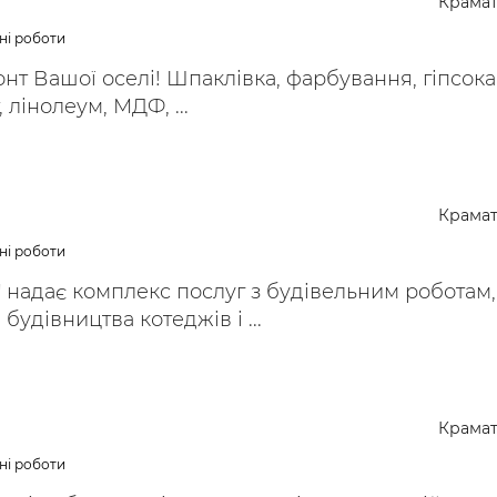
Крамат
ьні і ремонтні послуги
Робота в будівництві
ні роботи
Резюме
т Вашої оселі! Шпаклівка, фарбування, гіпсока
, лінолеум, МДФ, ...
Крамат
ні роботи
 надає комплекс послуг з будівельним роботам,
будівництва котеджів і ...
Крамат
ні роботи