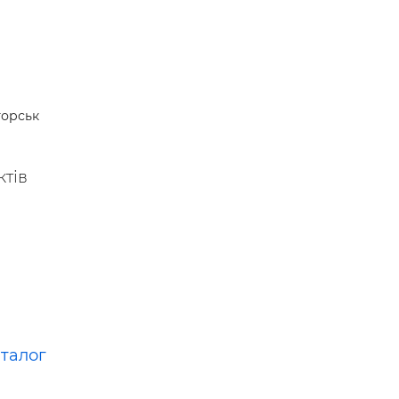
орськ
ктів
аталог