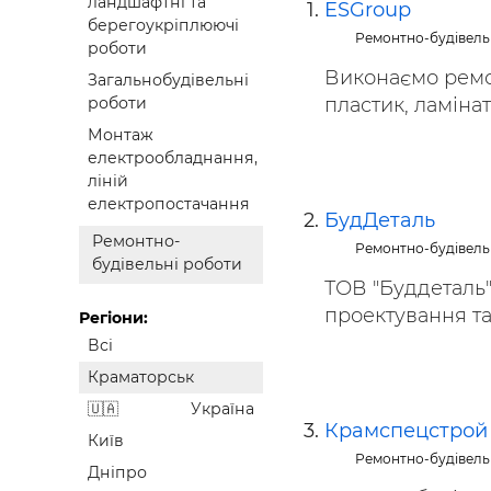
ландшафтні та
ESGroup
Будівел
берегоукріплюючі
Ремонтно-будівель
роботи
Виконаємо ремон
Загальнобудівельні
пластик, ламінат
роботи
Монтаж
електрообладнання,
ліній
електропостачання
БудДеталь
Ремонтно-
Ремонтно-будівель
будівельні роботи
ТОВ "Буддеталь"
проектування та 
Регіони:
Всі
Краматорськ
Україна
Крамспецстрой
Київ
Ремонтно-будівель
Дніпро