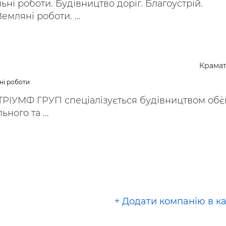
ьні роботи. Будівництво доріг. Благоустрій.
мляні роботи. ...
Крамат
ні роботи
РІУМФ ГРУП спеціалізується будівництвом об`є
ного та ...
+ Додати компанію в к