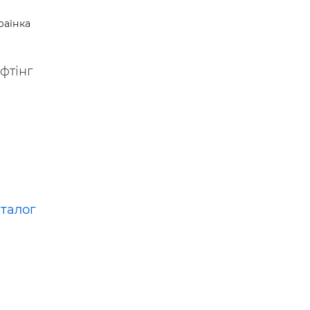
 —
раїнка
фтінг
аталог