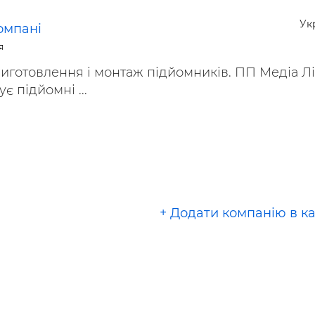
ьні і ремонтні послуги
Робота в будівництві
Ук
Резюме
омпані
я
иготовлення і монтаж підйомників. ПП Медіа Лі
є підйомні ...
+ Додати компанію в к