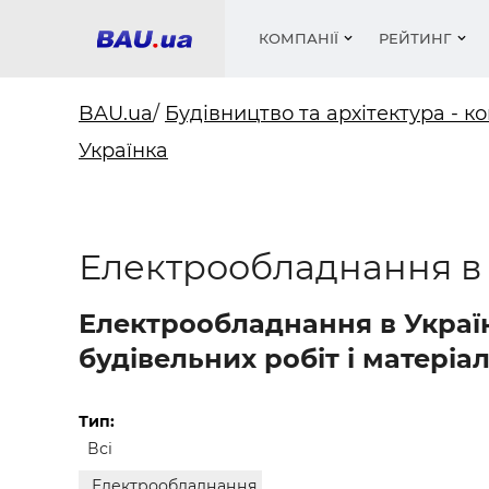
КОМПАНІЇ
РЕЙТИНГ
BAU.ua
/
Будівництво та архітектура - ко
Українка
Вікна
Будівел
Сантехн
Труби, 
Вистав
Матеріа
Інстру
Електр
Сипучі м
Катало
пінобл
цемент .
Проект
Меблі
Оголо
Електрообладнання в 
Фарби, 
Покрів
Медіа
Опален
Рейтинг
Вікна
Електрообладнання в Україн
Кондиц
Фарби, 
будівельних робіт і матеріал
Оздобл
Будівел
Вікна і
Тип:
Всі
Будівел
Електрообладнання