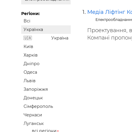
Будівел
Медіа Ліфтінг К
Регіони:
Електрообладнанн
Всі
Українка
Проектування, в
Компані пропону
Україна
Київ
Харків
Дніпро
Одеса
Львів
Запоріжжя
Донецьк
Сімферополь
Черкаси
Луганськ
всі регіони