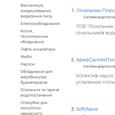
Будівел
Вентиляція,
Лічильник Плю
кондиціювання,
видалення пилу
Системи водопоста
Електрообладнання
ТОВ "Лічильник 
Котли,
лічильників води
теплотехнічне
обладнання
Ліфти, ескалатори
Меблі
АрмаСантехПос
Насоси
Системи водопоста
Обладнання для
Колектив нашої 
виробництва
усталеною спільн
будматеріалів
Опалення та гаряче
водопостачання
Опалубки для
монолітно-
SoftWave
каркасного