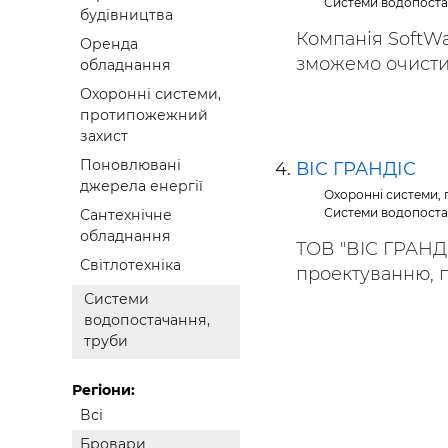
Системи водопоста
будівництва
Компанія SoftW
Оренда
зможемо очистити
обладнання
Охоронні системи,
протипожежний
захист
Поновлювані
ВІС ГРАНДІС
джерела енергії
Охоронні системи,
Системи водопоста
Сантехнічне
обладнання
ТОВ "ВІС ГРАНДІ
Світлотехніка
проектуванню, по
Системи
водопостачання,
труби
Регіони:
Всі
Бровари