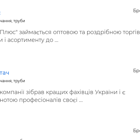
ьні і ремонтні послуги
Робота в будівництві
Бр
Резюме
с
чання, труби
Плюс" займається оптовою та роздрібною торгі
 і асортименту до ...
Бр
тач
чання, труби
компанії зібрав кращих фахівців України і є
отою професіоналів своєї ...
Бр