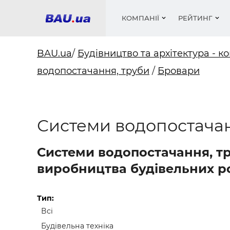
КОМПАНІЇ
РЕЙТИНГ
BAU.ua
/
Будівництво та архітектура - ко
водопостачання, труби
/
Бровари
Вікна
Будівел
Сантехн
Труби, 
Вистав
Матеріа
Інстру
Електр
Сипучі м
Катало
пінобл
цемент .
Проект
Меблі
Оголо
Системи водопостачан
Фарби, 
Покрів
Медіа
Опален
Рейтинг
Теплоіз
Системи водопостачання, тр
Кондиц
Фарби, 
виробництва будівельних роб
Оздобл
Будівел
Вікна і
Тип:
Всі
Будівел
Будівельна техніка