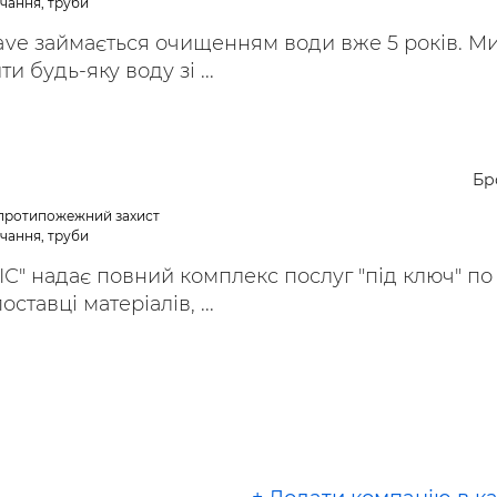
чання, труби
ave займається очищенням води вже 5 років. М
 будь-яку воду зі ...
Бр
 протипожежний захист
чання, труби
С" надає повний комплекс послуг "під ключ" по
ставці матеріалів, ...