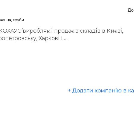
ьні і ремонтні послуги
Робота в будівництві
До
Резюме
чання, труби
КОХАУС` виробляє і продає з складів в Києві,
петровську, Харкові і ...
+ Додати компанію в к