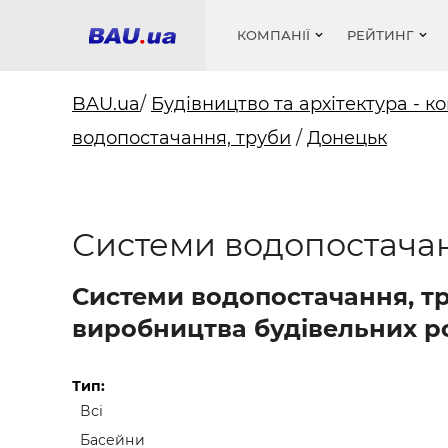
КОМПАНІЇ
РЕЙТИНГ
BAU.ua
/
Будівництво та архітектура - ко
водопостачання, труби
/
Донецьк
Вікна
Будівел
Сантехн
Труби, 
Вистав
Матеріа
Інстру
Електр
Сипучі м
Катало
пінобл
цемент .
Проект
Меблі
Оголо
Системи водопостачан
Фарби, 
Покрів
Медіа
Опален
Рейтинг
Теплоіз
Системи водопостачання, тр
Кондиц
Фарби, 
виробництва будівельних роб
Оздобл
Будівел
Вікна і
Тип:
Всі
Будівел
Басейни