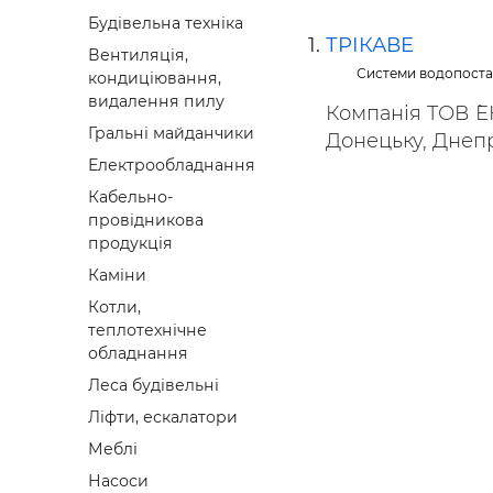
Будівел
Будівельна техніка
ТРІКАВЕ
Вентиляція,
Системи водопоста
кондиціювання,
видалення пилу
Компанія ТОВ `Е
Гральні майданчики
Донецьку, Днепро
Електрообладнання
Кабельно-
провідникова
продукція
Каміни
Котли,
теплотехнічне
обладнання
Леса будівельні
Ліфти, ескалатори
Меблі
Насоси