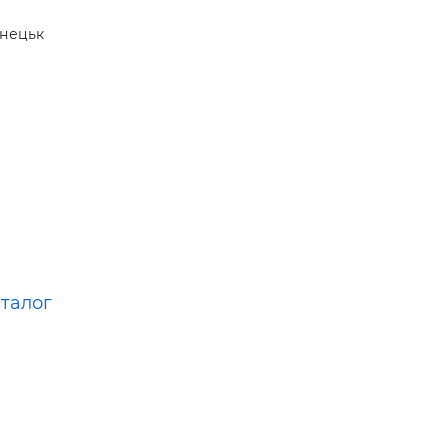
 —
нецьк
аталог