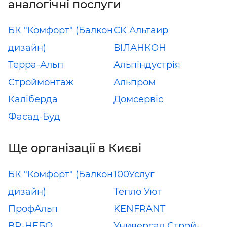
аналогічні послуги
БК "Комфорт" (Балкон
СК Альтаир
дизайн)
ВІЛАНКОН
Терра-Альп
Альпіндустрія
Cтроймонтаж
Альпром
Каліберда
Домсервіс
Фасад-Буд
Ще організації в Києві
БК "Комфорт" (Балкон
100Услуг
дизайн)
Тепло Уют
ПрофАльп
KENFRANT
ВР-НЕБО
Универсал Строй-