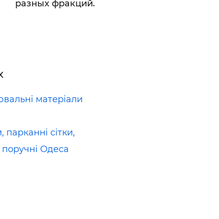
разных фракций.
х
вальні матеріали
 парканні сітки,
, поручні Одеса