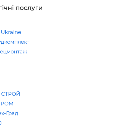
гічні послуги
 Ukraine
удкомплект
пецмонтаж
С СТРОЙ
ПРОМ
ех-Град
Ю