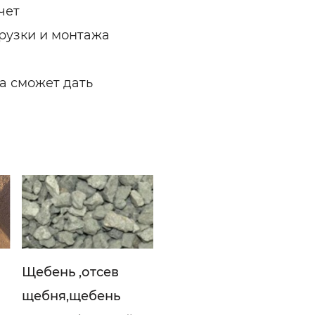
чет
грузки и монтажа
а сможет дать
Щебень ,отсев
щебня,щебень