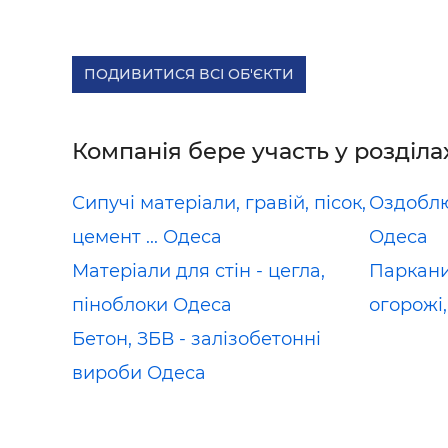
ПОДИВИТИСЯ ВСІ ОБ'ЄКТИ
Компанія бере участь у розділа
Сипучі матеріали, гравій, пісок,
Оздоблю
цемент ... Одеса
Одеса
Матеріали для стін - цегла,
Паркани,
піноблоки Одеса
огорожі
Бетон, ЗБВ - залізобетонні
вироби Одеса