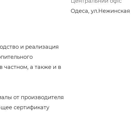
Центральний офіс
ьні і ремонтні послуги
Робота в будівництві
Одеса, ул.Нежинская
Резюме
одство и реализация
опительного
 частном, а также и в
иалы от производителя
ющее сертификату