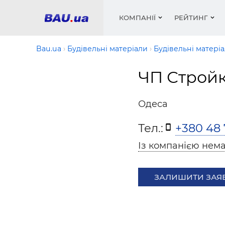
КОМПАНІЇ
РЕЙТИНГ
Bau.ua
Будівельні матеріали
Будівельні матері
ЧП Строй
Вікна
Будівел
Сантехн
Труби, 
Вистав
Матеріа
Інстру
Електр
Сипучі м
Катало
Одеса
пінобл
цемент .
Проект
Меблі
Оголо
Тел.:
+380 48 
Фарби, 
Покрів
Медіа
Опален
Рейтинг
Теплоіз
Із компанією нема
Кондиц
Фарби, 
Оздобл
Будівел
ЗАЛИШИТИ ЗАЯ
Вікна і
Будівел