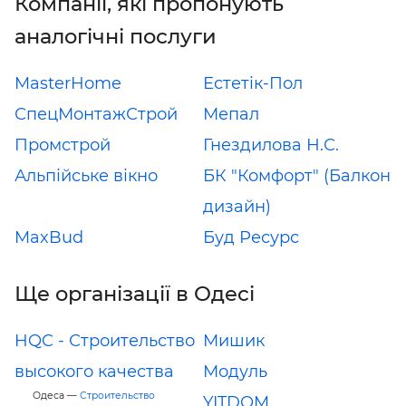
Компанії, які пропонують
аналогічні послуги
MasterHome
Естетік-Пол
СпецМонтажСтрой
Мепал
Промстрой
Гнездилова Н.С.
Альпійське вікно
БК "Комфорт" (Балкон
дизайн)
MaxBud
Буд Ресурс
Ще організації в Одесі
HQC - Строительство
Мишик
высокого качества
Модуль
Одеса —
Строительство
YITDOM