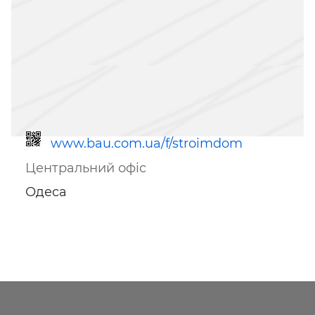
www.bau.com.ua/f/stroimdom
Центральний офіс
Одеса
Посилання для мобільних
пристроїв