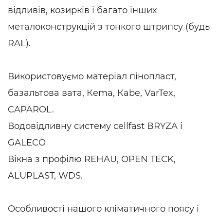
відливів, козирків і багато інших
металоконструкцій з тонкого штрипсу (будь
RAL).
Використовуємо матеріал пінопласт,
базальтова вата, Кema, Кabe, VarTex,
CAPAROL.
Водовідливну систему cellfast BRYZA і
GALECO
Вікна з профілю REHAU, OPEN TEСK,
ALUPLAST, WDS.
Особливості нашого кліматичного поясу і