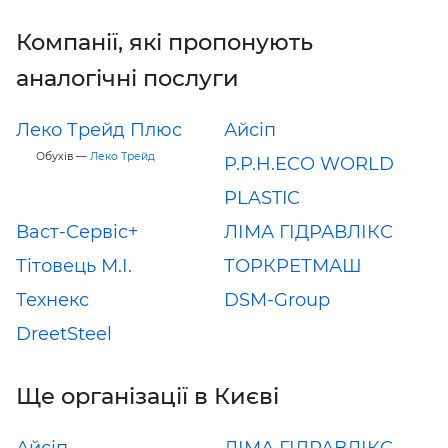
Компанії, які пропонують
аналогічні послуги
Леко Трейд Плюс
Айсіп
Обухів —
Леко Трейд
P.P.H.ECO WORLD
PLASTIC
Васт-Сервіс+
ЛІМА ГІДРАВЛІКС
Тітовець М.І.
ТОРКРЕТМАШ
Технекс
DSM-Group
DreetSteel
Ще організації в Києві
Айсіп
ЛІМА ГІДРАВЛІКС