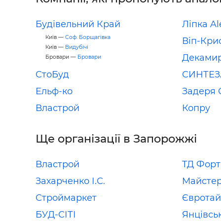
Будівельний Край
Ліпка Al
Київ —
Соф. Борщагівка
Віп-Кри
Київ —
Видубічі
Деками
Бровари —
Бровари
СтоБуд
СИНТЕЗ
Ельф-ко
Задеря 
Властрой
Копру
Ще організації в Запорожжі
Властрой
ТД Форт
Захарченко І.С.
Майстер
Строймаркет
Єврота
БУД-СІТІ
Янцівсь