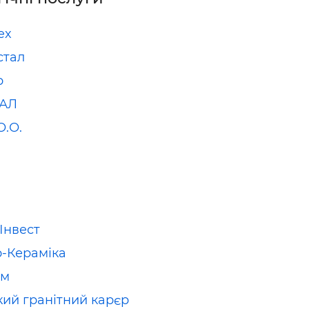
ex
стал
р
АЛ
О.О.
Інвест
-Кераміка
йм
кий гранітний карєр