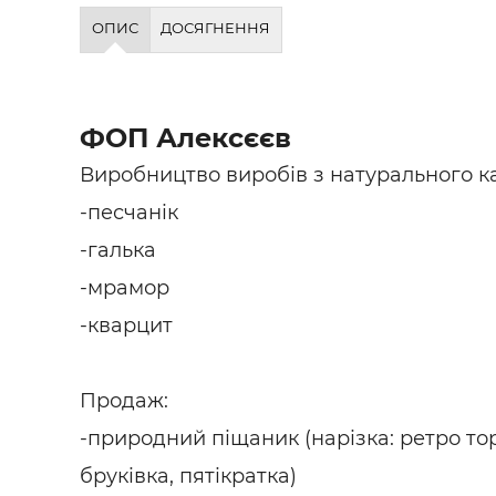
Будівел
ОПИС
ДОСЯГНЕННЯ
ФОП Алексєєв
Виробництво виробів з натурального к
-песчанік
-галька
-мрамор
-кварцит
Продаж:
-природний піщаник (нарізка: ретро то
бруківка, пятікратка)