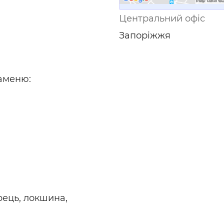
ьні і ремонтні послуги
Робота в будівництві
Центральний офіс
Резюме
Запоріжжя
аменю:
рець, локшина,