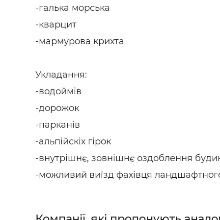
-галька морська
-кварцит
-мармурова крихта
Укладання:
-водоймів
-дорожок
-парканів
-альпійскіх гірок
-внутрішнє, зовнішнє оздоблення буди
-можливий виїзд фахівця ландшафтного
Компанії, які пропонують анало