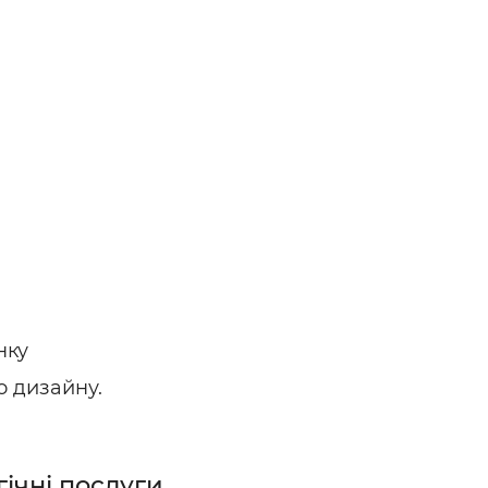
нку
 дизайну.
гічні послуги