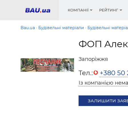
КОМПАНІЇ
РЕЙТИНГ
Bau.ua
Будівельні матеріали
Будівельні матері
ФОП Алек
Вікна
Будівел
Сантехн
Труби, 
Вистав
Матеріа
Інстру
Електр
Сипучі м
Катало
Запоріжжя
пінобл
цемент .
Проект
Меблі
Оголо
Тел.:
+380 50 
Фарби, 
Покрів
Медіа
Опален
Рейтинг
Теплоіз
Із компанією нема
Кондиц
Фарби, 
Оздобл
Будівел
ЗАЛИШИТИ ЗАЯ
Вікна і
Будівел