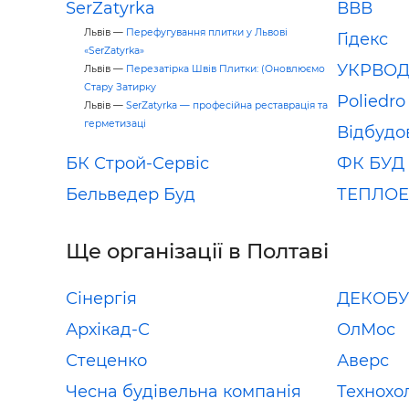
SerZatyrka
ВВВ
Львів —
Перефугування плитки у Львові
Гідекс
«SerZatyrka»
УКРВОД
Львів —
Перезатірка Швів Плитки: (Оновлюємо
Стару Затирку
Poliedro
Львів —
SerZatyrka — професійна реставрація та
герметизаці
Відбудо
БК Строй-Сервіс
ФК БУД
Бельведер Буд
ТЕПЛО
Ще організації в Полтаві
Сінергія
ДЕКОБ
Архікад-С
ОлМос
Стеценко
Аверс
Чесна будівельна компанія
Технохо