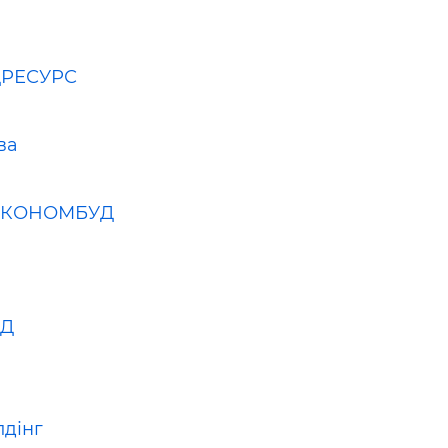
РЕСУРС
ва
ЕКОНОМБУД
УД
лдінг