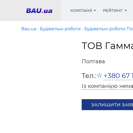
КОМПАНІЇ
РЕЙТИНГ
Bau.ua
Будівельні роботи
Будівельні роботи По
ТОВ Гамм
Вікна
Будівел
Сантехн
Труби, 
Вистав
Матеріа
Інстру
Електр
Сипучі м
Катало
Полтава
пінобл
цемент .
Проект
Меблі
Оголо
Тел.:
+380 67 
Фарби, 
Покрів
Медіа
Опален
Рейтинг
Вікна
Із компанією нема
Кондиц
Фарби, 
Оздобл
Будівел
ЗАЛИШИТИ ЗАЯ
Вікна і
Будівел