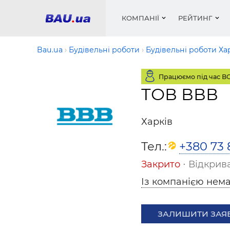
КОМПАНІЇ
РЕЙТИНГ
Bau.ua
Будівельні роботи
Будівельні роботи Ха
Працюємо під час В
Вікна
Будівел
Сантехн
Труби, 
Вистав
ТОВ ВВВ
Матеріа
Інстру
Електр
Сипучі м
Катало
пінобл
цемент .
Проект
Меблі
Оголо
Харків
Фарби, 
Покрів
Медіа
Опален
Рейтинг
Тел.:
+380 73 
Вікна
Кондиц
Фарби, 
Закрито
⋅ Відкрива
Оздобл
Будівел
Із компанією нема
Вікна і
Будівел
ЗАЛИШИТИ ЗАЯ