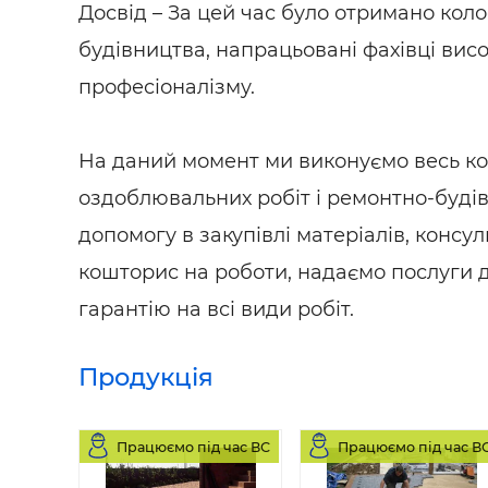
Досвід – За цей час було отримано коло
будівництва, напрацьовані фахівці висо
професіоналізму.
На даний момент ми виконуємо весь к
оздоблювальних робіт і ремонтно-будів
допомогу в закупівлі матеріалів, консу
кошторис на роботи, надаємо послуги 
гарантію на всі види робіт.
Продукція
Працюємо під час ВС
Працюємо під час В