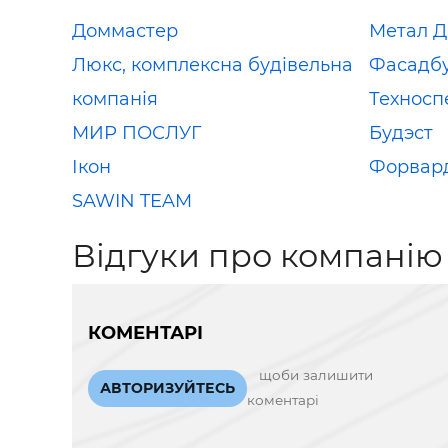
Доммастер
Метал Д
Люкс, комплексна будівельна
Фасадб
компанія
Техносп
МИР ПОСЛУГ
Будэст
Ікон
Форвар
SAWIN TEAM
Відгуки про компанію
КОМЕНТАРІ
щоби залишити
АВТОРИЗУЙТЕСЬ
коментарі