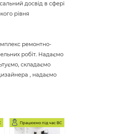
сальний досвід в сфері
кого рівня
омплекс ремонтно-
ельних робіт. Надаємо
льтуємо, складаємо
дизайнера , надаємо
С
Працюємо під час ВС