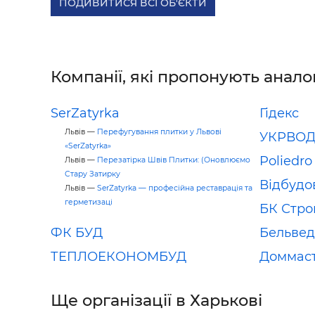
ПОДИВИТИСЯ ВСІ ОБ'ЄКТИ
Компанії, які пропонують анало
SerZatyrka
Гідекс
Львів —
Перефугування плитки у Львові
УКРВОД
«SerZatyrka»
Poliedro
Львів —
Перезатірка Швів Плитки: (Оновлюємо
Стару Затирку
Відбудо
Львів —
SerZatyrka — професійна реставрація та
герметизаці
БК Стро
ФК БУД
Бельвед
ТЕПЛОЕКОНОМБУД
Доммас
Ще організації в Харькові