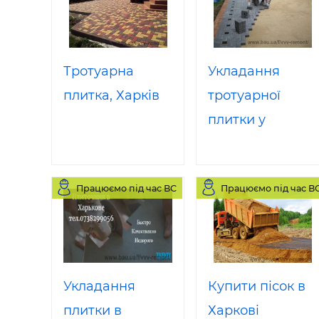
Тротуарна
Укладання
плитка, Харків
тротуарної
плитки у
Харкові
Працюємо під час ВС
Працюємо під час В
Укладання
Купити пісок в
плитки в
Харкові