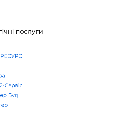
гічні послуги
РЕСУРС
ва
й-Сервіс
ер Буд
тер