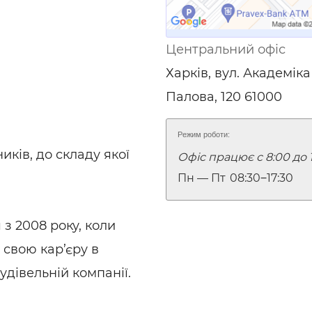
ьні і ремонтні послуги
Робота в будівництві
Резюме
Центральний офіс
Харків, вул. Академіка
Палова, 120 61000
Режим роботи:
ків, до складу якої
Офіс працює с 8:00 до 
Пн — Пт
08:30‒17:30
 з 2008 року, коли
 свою кар’єру в
дівельній компанії.