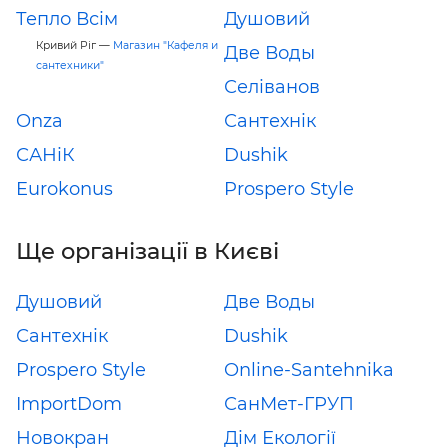
Тепло Всім
Душовий
Кривий Ріг —
Магазин "Кафеля и
Две Воды
сантехники"
Селіванов
Onza
Сантехнік
САНіК
Dushik
Eurokonus
Prospero Style
Ще організації в Києві
Душовий
Две Воды
Сантехнік
Dushik
Prospero Style
Online-Santehnika
ImportDom
СанМет-ГРУП
Новокран
Дім Екології