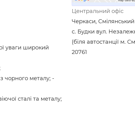
ьні і ремонтні послуги
Робота в будівництві
Центральний офіс
Резюме
Черкаси, Смілянський 
с. Будки вул. Незалежн
(біля автостанції м. См
ої уваги широкий
20761
;
із чорного металу; -
іючої сталі та металу;