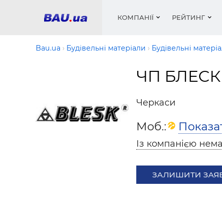
КОМПАНІЇ
РЕЙТИНГ
Bau.ua
Будівельні матеріали
Будівельні матері
ЧП БЛЕСК
Вікна
Будівел
Сантехн
Труби, 
Вистав
Матеріа
Інстру
Електр
Сипучі м
Катало
Черкаси
пінобл
цемент .
Проект
Меблі
Оголо
Моб.:
Показа
Фарби, 
Покрів
Медіа
Опален
Рейтинг
Теплоіз
Із компанією нема
Кондиц
Фарби, 
Оздобл
Будівел
ЗАЛИШИТИ ЗАЯ
Вікна і
Будівел