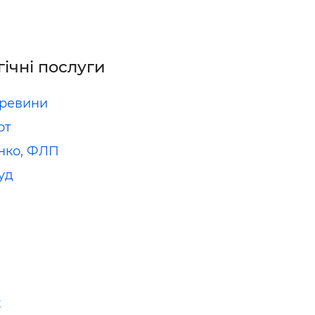
гічні послуги
еревини
рт
нко, ФЛП
уд
х