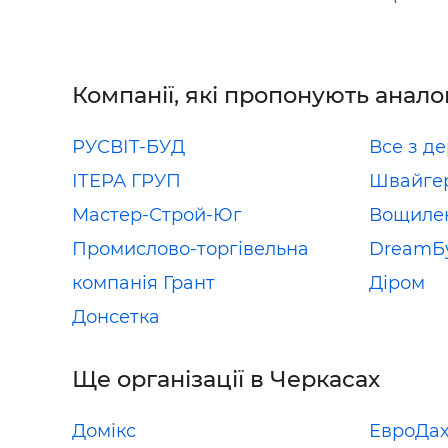
Компанії, які пропонують анало
РУСВІТ-БУД
Все з д
ІТЕРА ГРУП
Швайге
Мастер-Строй-Юг
Вощиле
Промислово-торгівельна
DreamБ
компанія Грант
Діром
Донсетка
Ще організації в Черкасах
Домікс
ЕвроДа