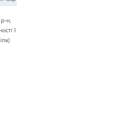
 —
р-н,
ості 1
іла)