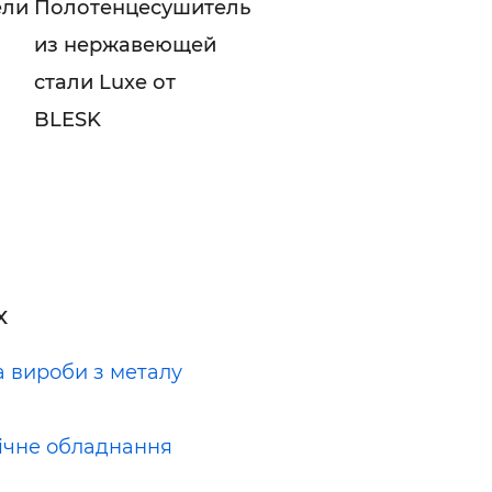
ели
Полотенцесушитель
из нержавеющей
стали Luxe от
BLESK
х
а вироби з металу
ічне обладнання