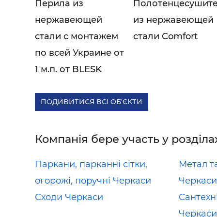
Перила из
Полотенцесушит
нержавеющей
из нержавеющей
стали с монтажем
стали Comfort
по всей Украине от
1 м.п. от BLESK
ПОДИВИТИСЯ ВСІ ОБ'ЄКТИ
Компанія бере участь у розділа
Паркани, парканні сітки,
Метал т
огорожі, поручні Черкаси
Черкаси
Сходи Черкаси
Сантехн
Черкаси