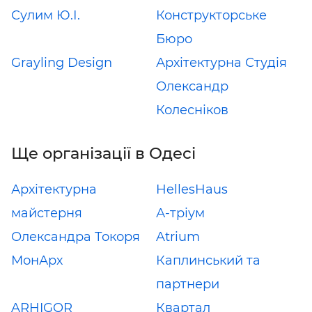
Сулим Ю.І.
Конструкторське
Бюро
Grayling Design
Архітектурна Студія
Олександр
Колесніков
Ще організації в Одесі
Архітектурна
HellesHaus
майстерня
А-тріум
Олександра Токоря
Atrium
МонАрх
Каплинський та
партнери
ARHIGOR
Квартал