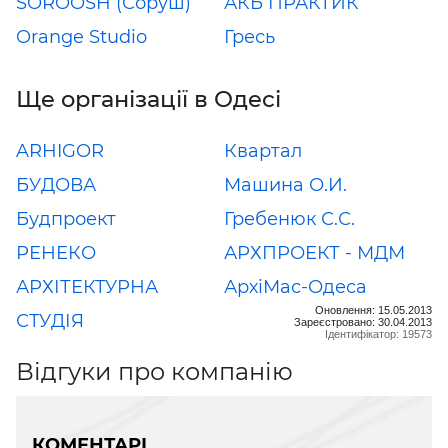
SOROOSH (Соруш)
АКБ ПРАКТИК
Orange Studio
Гресь
Ще організації в Одесі
ARHIGOR
Квартал
БУДОВА
Машина О.И.
Будпроект
Гребенюк С.С.
РЕНЕКО
АРХПРОЕКТ - МДМ
АРХІТЕКТУРНА
АрхіМас-Одеса
Оновлення: 15.05.2013
СТУДІЯ
Зареєстровано: 30.04.2013
Ідентифікатор: 19573
Відгуки про компанію
КОМЕНТАРІ