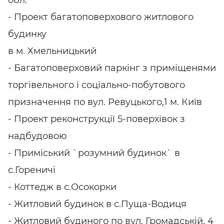
- Проект багатоповерхового житлового
будинку
в м. Хмельницький
- Багатоповерховий паркінг з приміщенями
торгівельного і соціально-побутового
призначення по вул. Ревуцького,1 м. Київ
- Проект реконструкції 5-поверхівок з
надбудовою
- Приміський `розумний будинок` в
с.Гореничі
- Коттедж в с.Осокорки
- Житловий будинок в с.Пуща-Водиця
- Житловий будиного по вул. Громадській, 4