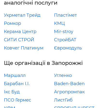
аналогічні послуги
Укрметал Трейд
Пластімет
Ромкор
КМЦ
Керама Центр
Mir-stroy
СИТИ СТРОЙ
СтройБАТ
Ковчег Платинум
Євромодуль
Ще організації в Запорожжі
Маршалл
Угленко
Барабан І.І.
Baden-Baden
Ікс Буд
Агропромпак
ПСО Гермес
ЛистГиб