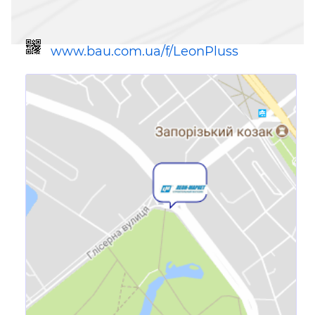
www.bau.com.ua/f/LeonPluss
Посилання для мобільних
пристроїв