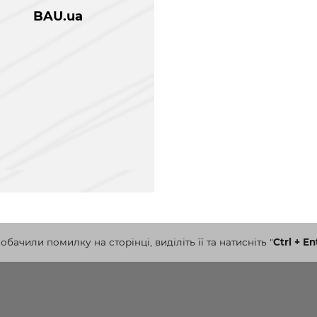
BAU.ua
бачили помилку на сторінці, виділіть її та натисніть
"
Ctrl + En