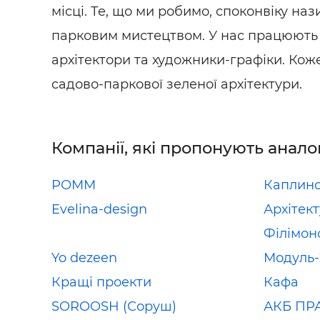
місці. Те, що ми робимо, споконвіку на
парковим мистецтвом. У нас працюють 
архітектори та художники-графіки. Кож
садово-паркової зеленої архітектури.
Компанії, які пропонують анало
РОММ
Каплинс
Evelina-design
Архітект
Філімон
Yo dezeen
Модуль-
Кращі проекти
Кафа
SOROOSH (Соруш)
АКБ ПР