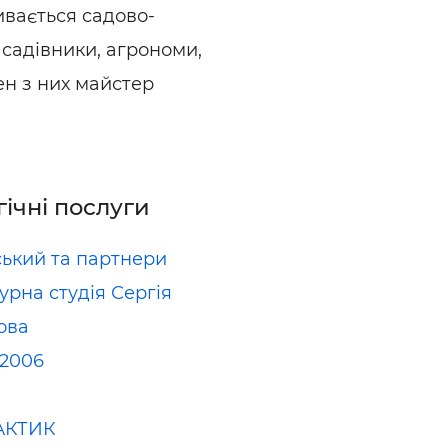
зивається садово-
садівники, агрономи,
ен з них майстер
гічні послуги
ький та партнери
урна студія Сергія
ова
2006
АКТИК