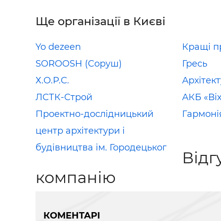
Ще організації в Києві
Yo dezeen
Кращі п
SOROOSH (Соруш)
Гресь
Х.О.Р.С.
Архітек
ЛСТК-Строй
АКБ «Ві
Проектно-дослідницький
Гармоні
центр архітектури і
будівництва ім. Городецьког
Відг
компанію
КОМЕНТАРІ