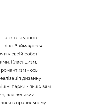
ьні і ремонтні послуги
Робота в будівництві
Резюме
з архітектурного
в, вілл. Займаємося
чи у своїй роботі
ттями. Класицизм,
, романтизм - ось
реалізація дизайну
зкішні парки - якщо вам
н, але великий
илися в правильному