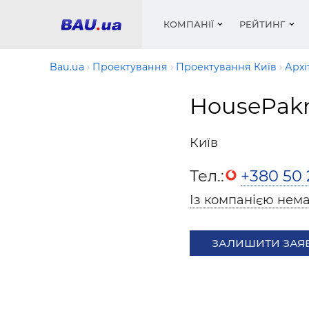
КОМПАНІЇ
РЕЙТИНГ
Bau.ua
Проектування
Проектування Київ
Архі
HousePak
Вікна
Будівел
Сантехн
Труби, 
Вистав
Матеріа
Інстру
Електр
Сипучі м
Катало
Київ
пінобл
цемент .
Проект
Меблі
Оголо
Тел.:
+380 50 
Фарби, 
Покрів
Медіа
Опален
Рейтинг
Теплоіз
Із компанією нема
Кондиц
Фарби, 
Оздобл
Будівел
ЗАЛИШИТИ ЗАЯ
Вікна і
Будівел