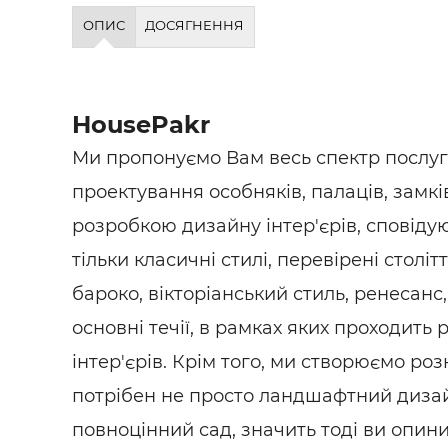
Будівел
ОПИС
ДОСЯГНЕННЯ
HousePakr
Ми пропонуємо Вам весь спектр послуг 
проектування особняків, палаців, замкі
розробкою дизайну інтер'єрів, сповідую
тільки класичні стилі, перевірені столі
бароко, вікторіанський стиль, ренесанс
основні течії, в рамках яких проходить 
інтер'єрів. Крім того, ми створюємо ро
потрібен не просто ландшафтний дизай
повноцінний сад, значить тоді ви опин