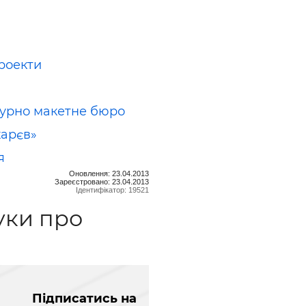
роекти
турно макетне бюро
харєв»
я
Оновлення: 23.04.2013
Зареєстровано: 23.04.2013
Ідентифікатор: 19521
уки про
Підписатись на