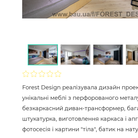
Будівел
SHARE
ПІДПИСАТИСЯ
Forest Design реалізувала дизайн проек
унікальні меблі з перфорованого метал
безкаркасний диван-трансформер, бага
штукатурка, виготовлення каркаса і апгр
фотосесія і картини "тіла", батик на нату