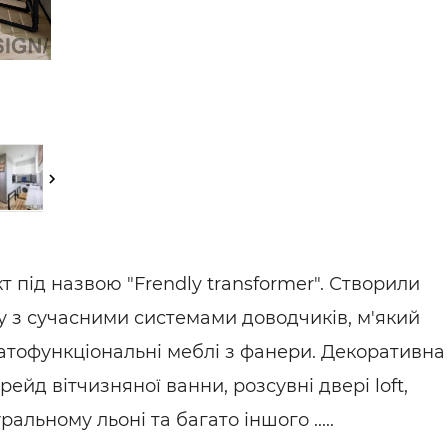
ьні і ремонтні послуги
Робота в будівництві
Резюме
т під назвою "Frendly transformer". Створили
у з сучасними системами доводчиків, м'який
тофункціональні меблі з фанери. Декоративна
ейд вітчизняної ванни, розсувні двері loft,
ральному льоні та багато іншого .....