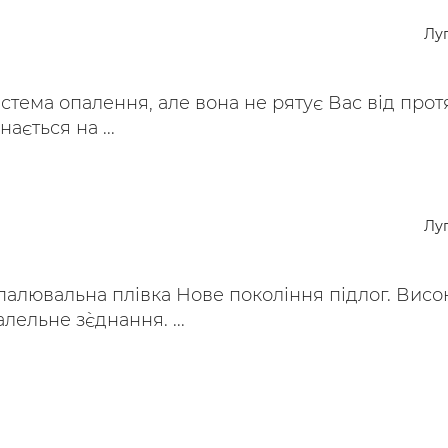
ьні і ремонтні послуги
Робота в будівництві
Лу
Резюме
стема опалення, але вона не рятує Вас від прот
ається на ...
Лу
алювальна плівка Нове покоління підлог. Висо
лельне з`єднання. ...