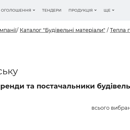
ОГОЛОШЕННЯ
ТЕНДЕРИ
ПРОДУКЦІЯ
ЩЕ
мпанії
/
Каталог "Будівельні матеріали"
/
Тепла 
ьні матеріали
іка
фітинги та арматура
ки
Покрівля
Будівельні роботи
Водопостачання і кан
Метал та вироби з м
Відео та подкасти
ли для стін - цегла,
мент
ика
атеріали, гравій, пісок,
ги компаній
Метал та вироби з м
Обладнання
Різне
Двері
Новини
оки
..
ування
шення
Нерухомість
Метал, вироби з мет
Рейтинги
ську
емалі, лаки
ля
Вікна
ня
и сайтів
Організації
Робота в будівництві
Статті
оляційні матеріали
Вакансії
Пиломатеріали
 Бренди та постачальники будівел
іонери, вентиляція
емалі, лаки
Покрівля, матеріали
Оздоблювальні мате
ювальні матеріали
ьна хімія
Двері, ворота
Матеріали для стін - 
піноблоки
всього вибран
 фасади
Пиломатеріали, лісо
ьна хімія
Цегла, цемент, бетон
тощо