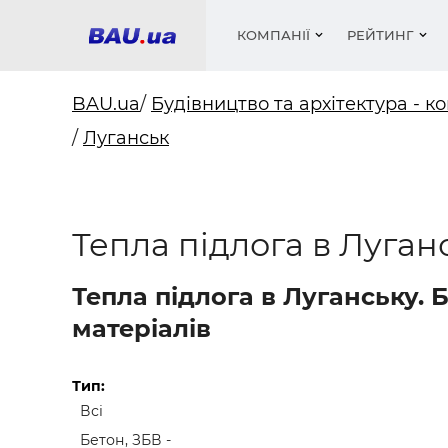
КОМПАНІЇ
РЕЙТИНГ
BAU.ua
/
Будівництво та архітектура - ко
/
Луганськ
Вікна
Будівел
Сантехн
Труби, 
Вистав
Матеріа
Інстру
Електр
Сипучі м
Катало
пінобл
цемент .
Проект
Меблі
Оголо
Тепла підлога в Луган
Фарби, 
Покрів
Медіа
Опален
Рейтинг
Теплоіз
Тепла підлога в Луганську.
Кондиц
Фарби, 
матеріалів
Оздобл
Будівел
Вікна і
Тип:
Всі
Будівел
Бетон, ЗБВ -