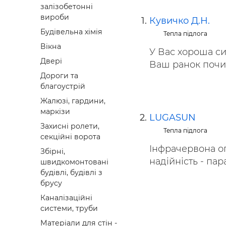
залізобетонні
Будівел
вироби
Кувичко Д.Н.
Будівельна хімія
Тепла підлога
Вікна
У Вас хороша си
Двері
Ваш ранок почин
Дороги та
благоустрій
Жалюзі, гардини,
маркізи
LUGASUN
Захисні ролети,
Тепла підлога
секційні ворота
Інфрачервона оп
Збірні,
надійність - пара
швидкомонтовані
будівлі, будівлі з
брусу
Каналізаційні
системи, труби
Матеріали для стін -