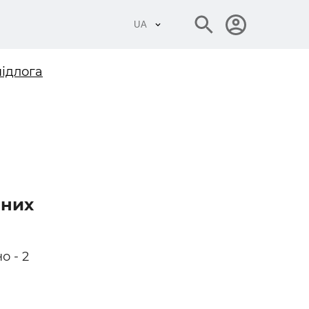
UA
підлога
алізація
еталу
еталу
алу
 —
ьних
ріали
цегла,
о - 2
матеріали
, щебінь