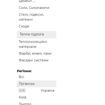
цемент ...
Скло, Склопакети
Стелі, підвісні,
натяжні
Сходи
Тепла підлога
Теплоізоляційні
матеріали
Фарби, емалі, лаки
Фасадні системи
Регіони:
Всі
Луганськ
Україна
Київ
Дніпро