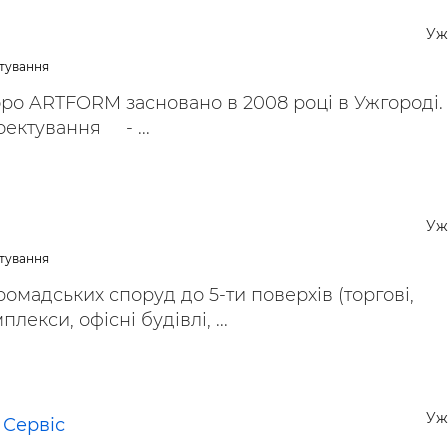
ьні і ремонтні послуги
Робота в будівництві
Уж
Резюме
ктування
ро ARTFORM засновано в 2008 році в Ужгороді.
оектування - ...
Уж
ктування
омадських споруд до 5-ти поверхів (торгові,
лекси, офісні будівлі, ...
Уж
 Сервіс