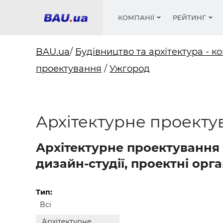
КОМПАНІЇ
РЕЙТИНГ
BAU.ua
/
Будівництво та архітектура - ко
проектування
/
Ужгород
Вікна
Будівел
Сантехн
Труби, 
Вистав
Матеріа
Інстру
Електр
Сипучі м
Катало
пінобл
цемент .
Проект
Меблі
Оголо
Архітектурне проекту
Фарби, 
Покрів
Медіа
Опален
Рейтинг
Теплоіз
Архітектурне проектування в
Кондиц
Фарби, 
дизайн-студії, проектні орга
Оздобл
Будівел
Вікна і
Тип:
Всі
Будівел
Архітектурне