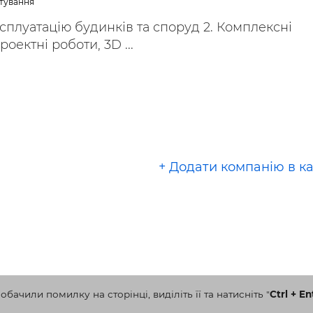
ктування
ксплуатацію будинків та споруд 2. Комплексні
роектні роботи, 3D ...
+ Додати компанію в к
бачили помилку на сторінці, виділіть її та натисніть
"
Ctrl + En