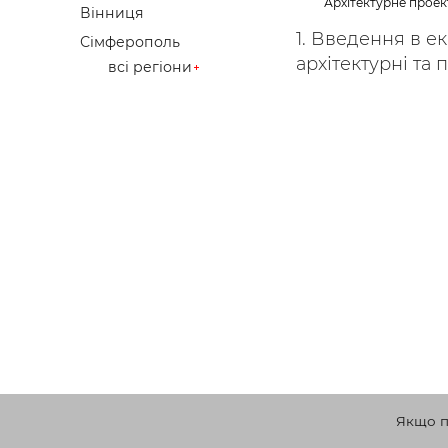
Архітектурне прое
Вінниця
1. Введення в е
Сімферополь
архітектурні та п
всі регіони
Якщо по