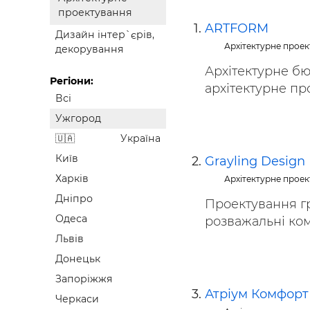
Будівел
проектування
ARTFORM
Дизайн інтер`єрів,
Архітектурне прое
декорування
Архітектурне бю
Регіони:
архітектурне пр
Всі
Ужгород
Україна
Київ
Grayling Design
Харків
Архітектурне прое
Дніпро
Проектування гр
Одеса
розважальні комп
Львів
Донецьк
Запоріжжя
Атріум Комфорт
Черкаси