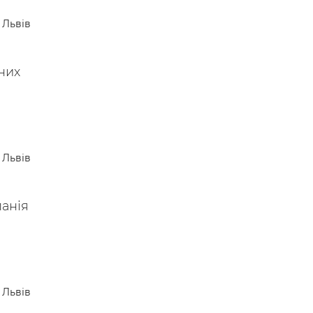
 —
Львів
них
Львів
панія
Львів