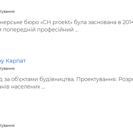
ктування
ерське бюро «СН proekt» була заснована в 201
 попередній професійний ...
ку Карпат
ктування
д за об'єктами будівництва. Проектування. Розр
ів населених ...
ктування