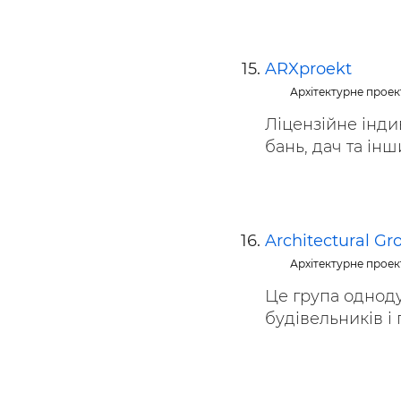
ARXproekt
Архітектурне прое
Ліцензійне інди
бань, дач та інши
Architectural G
Архітектурне прое
Це група одноду
будівельників і