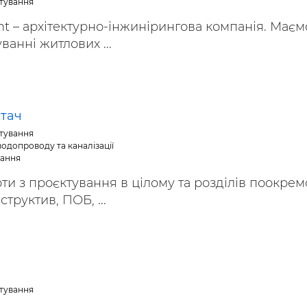
ктування
 – архітектурно-інжинірингова компанія. Маєм
ванні житлових ...
тач
ктування
водопроводу та каналізації
вання
и з проєктування в цілому та розділів поокрем
структив, ПОБ, ...
ктування