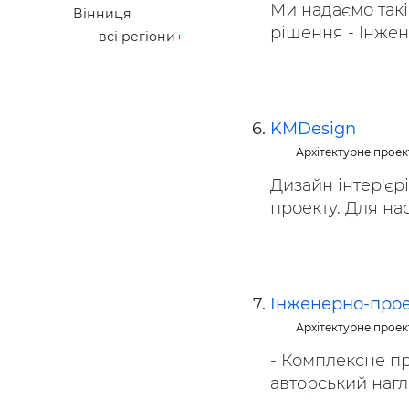
Ми надаємо такі 
Вінниця
рішення - Інженир
всі регіони
KMDesign
Архітектурне прое
Дизайн інтер'єр
проекту. Для на
Інженерно-про
Архітектурне прое
- Комплексне пр
авторський нагля