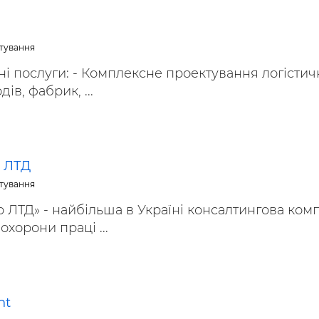
ьні і ремонтні послуги
Робота в будівництві
Резюме
ктування
і послуги: - Комплексне проектування логістич
ів, фабрик, ...
 ЛТД
ктування
 ЛТД» - найбільша в Україні консалтингова ком
 охорони праці ...
nt