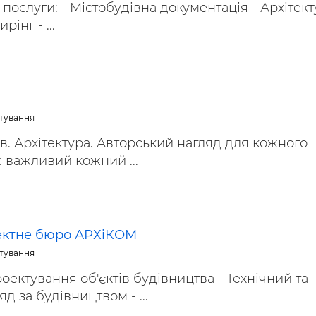
послуги: - Містобудівна документація - Архітект
інг - ...
ктування
ів. Архітектура. Авторський нагляд для кожного
с важливий кожний ...
ектне бюро АРХіКОМ
ктування
оектування об'єктів будівництва - Технічний та
д за будівництвом - ...