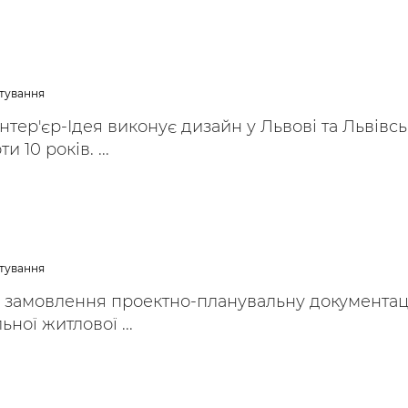
ктування
нтер'єр-Ідея виконує дизайн у Львові та Львівсь
и 10 років. ...
ктування
 замовлення проектно-планувальну документац
ьної житлової ...