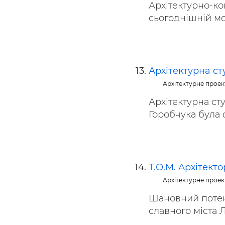
Архітектурно-ко
сьогоднішній мом
Архітектурна ст
Архітектурне прое
Архітектурна ст
Горобчука була 
Т.О.М. Архітект
Архітектурне прое
Шановний потенц
славного міста Ль