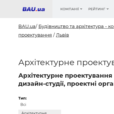
КОМПАНІЇ
РЕЙТИНГ
BAU.ua
/
Будівництво та архітектура - ко
проектування
/
Львів
Вікна
Будівел
Сантехн
Труби, 
Вистав
Матеріа
Інстру
Електр
Сипучі м
Катало
пінобл
цемент .
Проект
Меблі
Оголо
Архітектурне проекту
Фарби, 
Покрів
Медіа
Опален
Рейтинг
Теплоіз
Архітектурне проектування в
Кондиц
Фарби, 
дизайн-студії, проектні орга
Оздобл
Будівел
Вікна і
Тип:
Всі
Будівел
Архітектурне