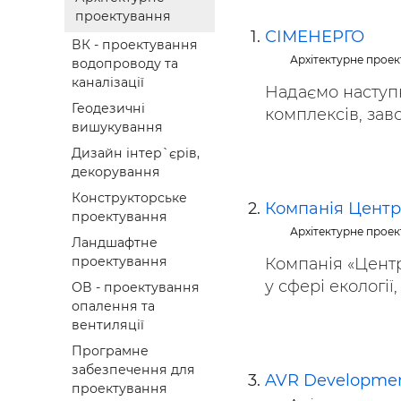
Будівел
проектування
СІМЕНЕРГО
ВК - проектування
Архітектурне прое
водопроводу та
каналізації
Надаємо наступн
Геодезичні
комплексів, завод
вишукування
Дизайн інтер`єрів,
декорування
Конструкторське
Компанія Центр
проектування
Архітектурне прое
Ландшафтне
проектування
Компанія «Центр
у сфері екології,
ОВ - проектування
опалення та
вентиляції
Програмне
забезпечення для
AVR Developme
проектування