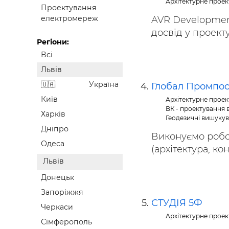
Архітектурне прое
Проектування
електромереж
AVR Development
досвід у проекту
Регіони:
Всі
Львів
Україна
Глобал Промпос
Київ
Архітектурне прое
ВК - проектування 
Харків
Геодезичні вишуку
Дніпро
Виконуємо робот
Одеса
(архітектура, кон
Львів
Донецьк
Запоріжжя
СТУДІЯ 5Ф
Черкаси
Архітектурне прое
Сімферополь