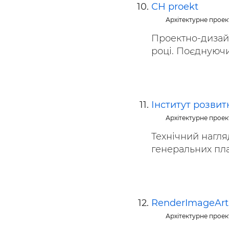
СН proekt
Архітектурне прое
Проектнo-дизайн
році. Поєднуючи
Інститут розвит
Архітектурне прое
Технічний нагля
генеральних план
RenderImageArt
Архітектурне прое