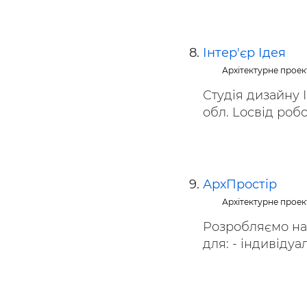
Інтер'єр Ідея
Архітектурне прое
Студія дизайну І
обл. Lосвід робот
АрхПростір
Архітектурне прое
Розробляємо на
для: - індивідуал