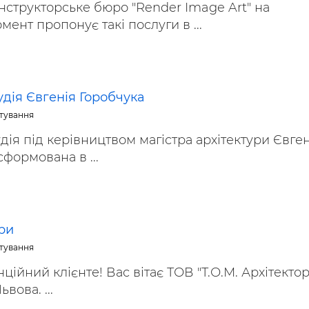
нструкторське бюро "Render Image Art" на
ент пропонує такі послуги в ...
удія Євгенія Горобчука
ктування
удія під керівництвом магістра архітектури Євген
сформована в ...
ори
ктування
ійний клієнте! Вас вітає ТОВ "Т.О.М. Архітектори
вова. ...