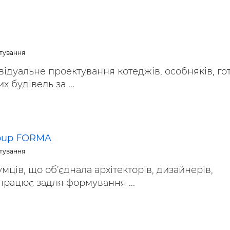
ктування
відуальне проектування котеджів, особняків, гот
х будівель за ...
roup FORMA
ктування
мців, що об’єднала архітекторів, дизайнерів,
 працює задля формування ...