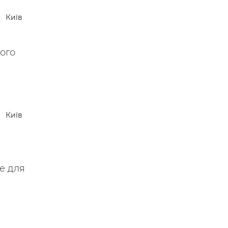
 —
Київ
ого
Київ
не для