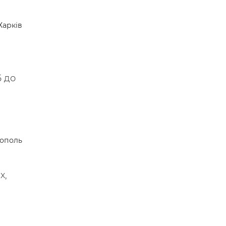
Харків
5 до
ополь
х,