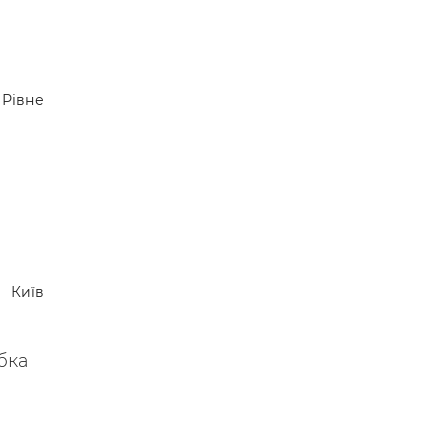
Рівне
Київ
бка