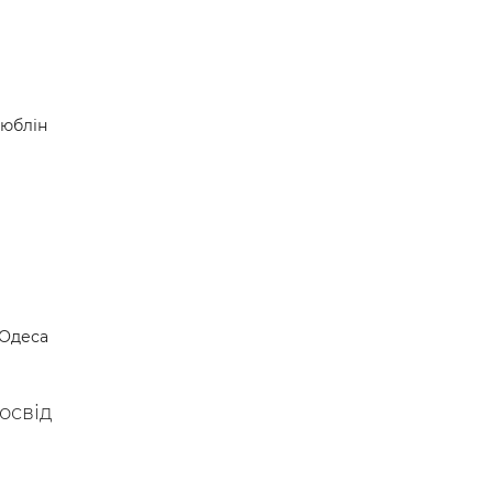
юблін
Одеса
освід