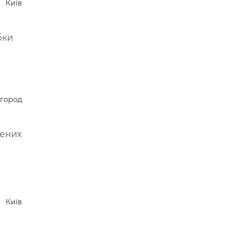
Київ
бки
город
нених
Київ