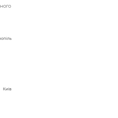
сного
нопіль
Київ