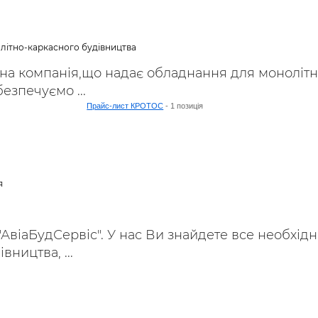
ьні і ремонтні послуги
Робота в будівництві
Резюме
літно-каркасного будівництва
ана компанія,що надає обладнання для монолітн
езпечуємо ...
Прайс-лист КРОТОС
- 1 позиція
я
 "АвіаБудСервіс". У нас Ви знайдете все необхід
вництва, ...