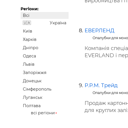
виробництва і п
Регіони:
Всі
Україна
ЕВЕРЛЕНД
Київ
Опалубки для моно
Харків
Компанія спеціа
Дніпро
EVERLAND і пере
Одеса
Львів
Запоріжжя
Донецьк
Р.Р.М. Трейд
Сімферополь
Опалубки для моно
Луганськ
Продаж картонно
Полтава
для круглих залі
всі регіони