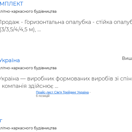
МПЛЕКТ
літно-каркасного будівництва
родаж - Горизонтальна опалубка - стійка опалу
/3,5/4/4,5 м), ...
Виш
Україна
літно-каркасного будівництва
Україна — виробник формованих виробів зі спі
компанія здійснює ...
Прайс-лист Сім'я Трейдинг Україна
-
6 позицій
г
літно-каркасного будівництва