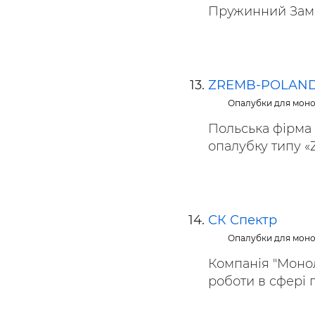
Пружинний Замок
ZREMB-POLAN
Опалубки для моно
Польська фірма 
опалубку типу «
СК Спектр
Опалубки для моно
Компанія "Монол
роботи в сфері пр