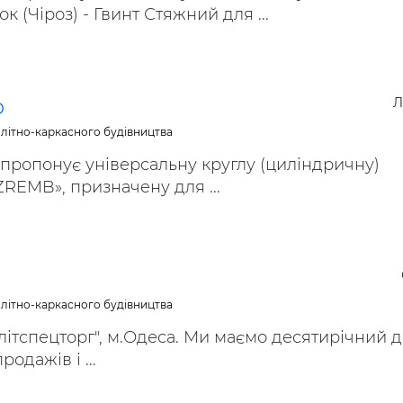
 (Чіроз) - Гвинт Стяжний для ...
Л
D
літно-каркасного будівництва
пропонує універсальну круглу (циліндричну)
ZREMB», призначену для ...
літно-каркасного будівництва
ітспецторг", м.Одеса. Ми маємо десятирічний д
одажів і ...