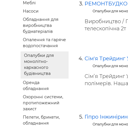
Меблі
РЕМОНТБУДКО
Насоси
Опалубки для моно
Обладнання для
Виробництво / П
виробництва
телескопічна 2т (3
будматеріалів
Опалення та гаряче
водопостачання
Опалубки для
Сім'я Трейдинг 
монолітно-
Опалубки для моно
каркасного
будівництва
Сім’я Трейдинг 
Оренда
полімерів. Наша 
обладнання
Охоронні системи,
протипожежний
захист
Гіпро Інжинірин
Пелети, брикети,
обладнання
Опалубки для моно