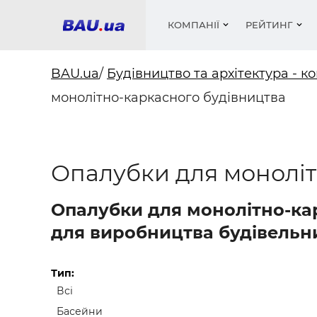
КОМПАНІЇ
РЕЙТИНГ
BAU.ua
/
Будівництво та архітектура - ко
монолітно-каркасного будівництва
Вікна
Будівел
Сантехн
Труби, 
Вистав
Матеріа
Інстру
Електр
Сипучі м
Катало
пінобл
цемент .
Проект
Меблі
Оголо
Опалубки для моноліт
Фарби, 
Покрів
Медіа
Опален
Рейтинг
Вікна
Опалубки для монолітно-кар
Кондиц
Фарби, 
для виробництва будівельних
Оздобл
Будівел
Вікна і
Тип:
Всі
Будівел
Басейни