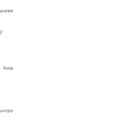
шневе
у
Київ
ніпро