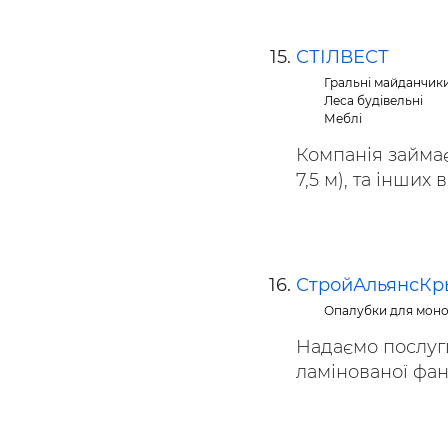
СТІЛВЕСТ
Гральні майданчик
Леса будівельні
Меблі
Компанія займає
7,5 м), та інших в
СтройАльянсК
Опалубки для моно
Надаємо послуг
ламінованої фане