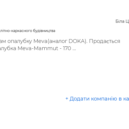
ьні і ремонтні послуги
Робота в будівництві
Резюме
Біла 
літно-каркасного будівництва
ам опалубку Meva(аналог DOKA). Продається
лубка Meva-Mammut - 170 ...
+ Додати компанію в к