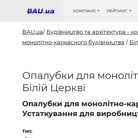
КОМПАНІЇ
РЕЙТИНГ
BAU.ua
/
Будівництво та архітектура - ко
монолітно-каркасного будівництва
/
Бі
Вікна
Будівел
Сантехн
Труби, 
Вистав
Матеріа
Інстру
Електр
Сипучі м
Катало
пінобл
цемент .
Проект
Меблі
Оголо
Опалубки для моноліт
Фарби, 
Покрів
Медіа
Опален
Рейтинг
Білій Церкві
Теплоіз
Кондиц
Фарби, 
Опалубки для монолітно-кар
Оздобл
Будівел
Устаткування для виробницт
Вікна і
Будівел
Тип: