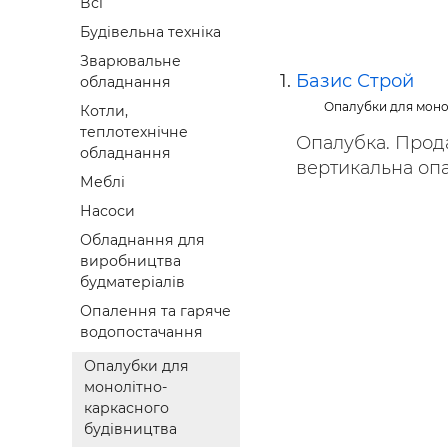
Всі
Будівел
Будівельна техніка
Зварювальне
Базис Строй
обладнання
Опалубки для моно
Котли,
теплотехнічне
Опалубка. Прод
обладнання
вертикальна опа
Меблі
Насоси
Обладнання для
виробництва
будматеріалів
Опалення та гаряче
водопостачання
Опалубки для
монолітно-
каркасного
будівництва