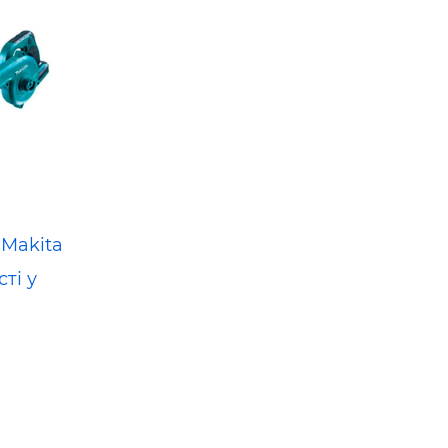
 Makita
ті у