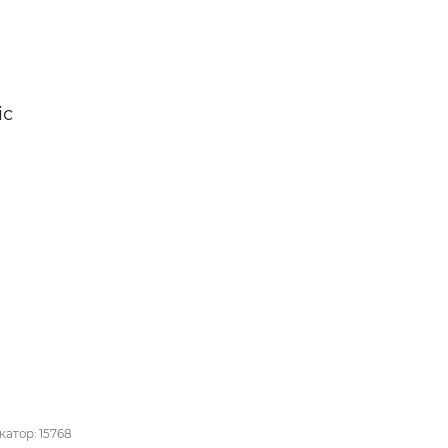
іс
катор: 15768