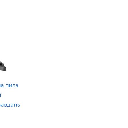
на пила
і
завдань