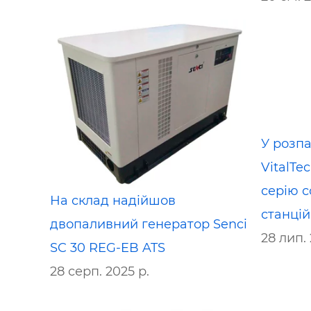
У розпа
VitalTe
серію 
На склад надійшов
станцій
двопаливний генератор Senci
28 лип. 
SC 30 REG-EB ATS
28 серп. 2025 р.