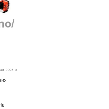
ав. 2025 р.
вих
ів