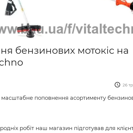
ня бензинових мотокіс на
echno
26 тр
ро масштабне поповнення асортименту бензино
родніх робіт наш магазин підготував для клієнт