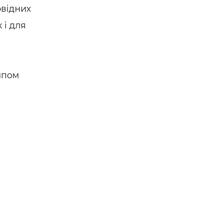
овідних
 і для
ипом