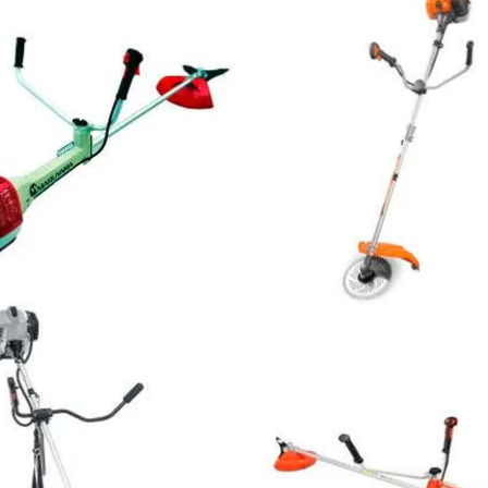
ьні і ремонтні послуги
Робота в будівництві
Резюме