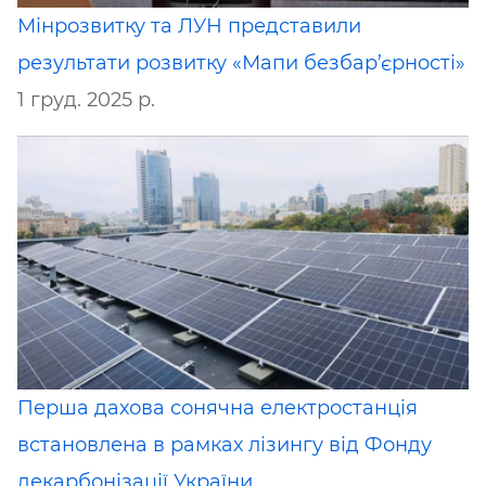
Мінрозвитку та ЛУН представили
результати розвитку «Мапи безбар’єрності»
1 груд. 2025 р.
Перша дахова сонячна електростанція
встановлена в рамках лізингу від Фонду
декарбонізації України