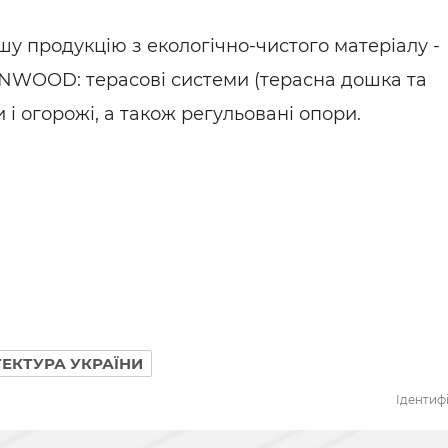
ьні і ремонтні послуги
Робота в будівництві
Резюме
у продукцію з екологічно-чистого матеріалу -
NWOOD: терасові системи (терасна дошка та
 і огорожі, а також регульовані опори.
ТЕКТУРА УКРАЇНИ
Ідентифі