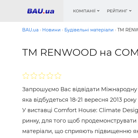
КОМПАНІЇ
РЕЙТИНГ
BAU.ua
Новини
Будівельні матеріали
ТМ RENW
ТМ RENWOOD на COMF
Вікна
Будівел
Сантехн
Труби, 
Вистав
Матеріа
Інстру
Електр
Сипучі м
Катало
пінобл
цемент .
Проект
Меблі
Оголо
Фарби, 
Покрів
Медіа
Опален
Рейтинг
Теплоіз
Запрошуємо Вас відвідати Міжнародну 
Кондиц
Фарби, 
яка відбудеться 18-21 вересня 2013 рок
Оздобл
Будівел
У виставці Comfort House: Climate Desi
Вікна і
ринку, для того щоб продемонструвати В
Будівел
матеріали, що сприяють підвищенню як