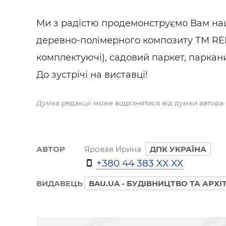
Будівел
Ми з радістю продемонструємо Вам наш
деревно-полімерного композиту ТМ RE
комплектуючі), садовий паркет, паркани
До зустрічі на виставці!
Думка редакції може відрізнятися від думки автора.
АВТОР
Яровая Ирина
ДПК УКРАЇНА
+380 44 383 XX XX
ВИДАВЕЦЬ
BAU.UA - БУДІВНИЦТВО ТА АРХІ