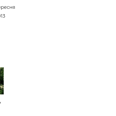
ересня
013
у