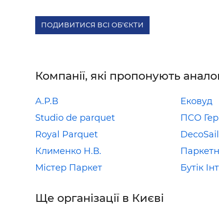
ПОДИВИТИСЯ ВСІ ОБ'ЄКТИ
Компанії, які пропонують анало
А.Р.В
Ековуд
Studio de parquet
ПСО Ге
Royal Parquet
DecoSail
Клименко Н.В.
Паркетн
Містер Паркет
Бутік Ін
Ще організації в Києві