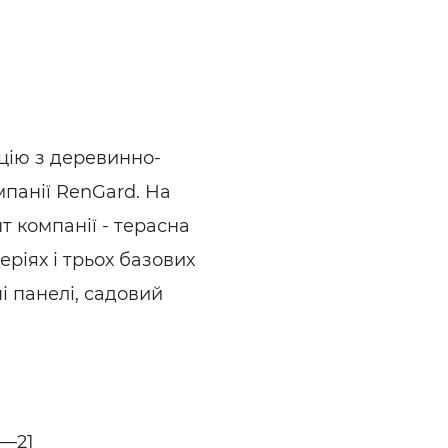
ьні і ремонтні послуги
Робота в будівництві
Резюме
цію з деревинно-
панії RenGard. На
 компанії - терасна
еріях і трьох базових
і панелі, садовий
8—21