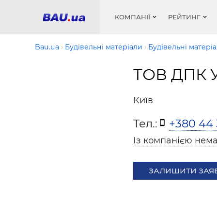
КОМПАНІЇ
РЕЙТИНГ
Bau.ua
Будівельні матеріали
Будівельні матеріа
ТОВ ДПК 
Вікна
Будівел
Сантехн
Труби, 
Вистав
Матеріа
Інстру
Електр
Сипучі м
Катало
Київ
пінобл
цемент .
Проект
Меблі
Оголо
Тел.:
+380 44 
Фарби, 
Покрів
Медіа
Опален
Рейтинг
Теплоіз
Із компанією нема
Кондиц
Фарби, 
Оздобл
Будівел
ЗАЛИШИТИ ЗАЯ
Вікна і
Будівел