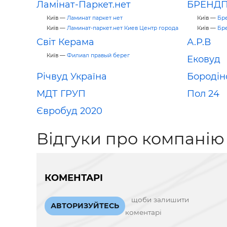
Ламінат-Паркет.нет
БРЕНД
Київ —
Ламинат паркет нет
Київ —
Бр
Київ —
Ламинат-паркет.нет Киев Центр города
Київ —
Бр
Світ Керама
А.Р.В
Київ —
Филиал правый берег
Ековуд
Річвуд Україна
Бородін
МДТ ГРУП
Пол 24
Євробуд 2020
Відгуки про компанію
КОМЕНТАРІ
щоби залишити
АВТОРИЗУЙТЕСЬ
коментарі