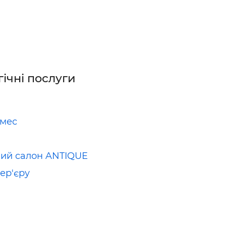
гічні послуги
рмес
ий салон ANTIQUЕ
тер'єру