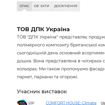
Будівел
ОПИС
ОБ`ЄКТИ
ДОСЯГНЕННЯ
ТОВ ДПК Україна
ТОВ "ДПК Україна" представляє продук
полімерного композиту британської ком
сьогоднішній день основний асортимент
дошка. Вона представлена ​​в чотирьох с
кольорах. Ми також пропонуємо фасадн
паркет, паркани та огорожі.
Учасник виставок
СOMFORT HOUSE: Climate
1