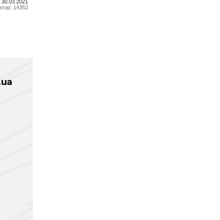
 30.03.2021
атор: 14352
.ua