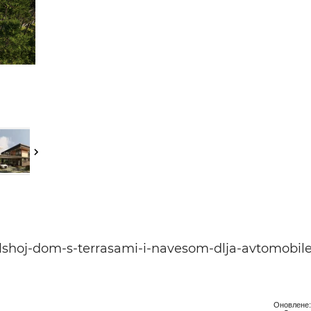
ьні і ремонтні послуги
Робота в будівництві
Резюме
lshoj-dom-s-terrasami-i-navesom-dlja-avtomobile
Оновлене: