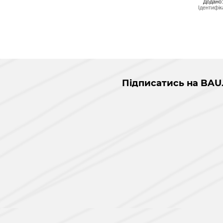
Додано:
Ідентифік
Підписатись на BAU
і